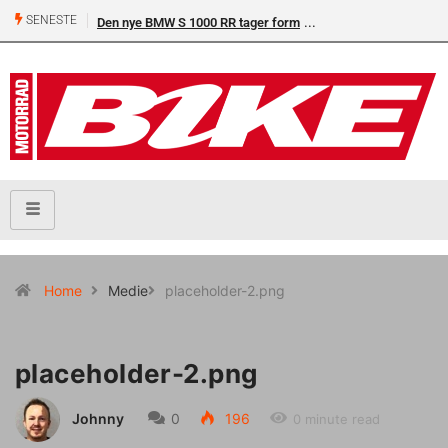
SENESTE
Den nye BMW S 1000 RR tager form
Home
Medie
placeholder-2.png
placeholder-2.png
Johnny
0
196
0 minute read