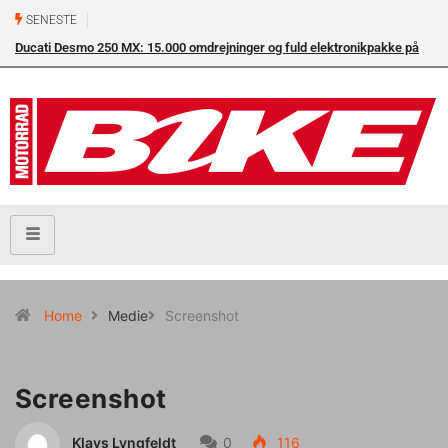
SENESTE
Ducati Desmo 250 MX: 15.000 omdrejninger og fuld elektronikpakke på
crossbanen
Home
Medie
Screenshot
Screenshot
Klavs Lyngfeldt
0
116