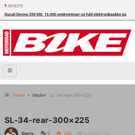
SENESTE
Ducati Desmo 250 MX: 15.000 omdrejninger og fuld elektronikpakke på
crossbanen
Home
Medie
SL-34-rear-300×225
SL-34-rear-300×225
Gerry
0
136
0 minute read