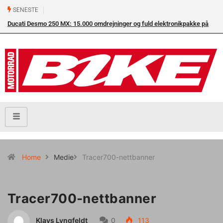
SENESTE
Ducati Desmo 250 MX: 15.000 omdrejninger og fuld elektronikpakke på
crossbanen
Home
Medie
Tracer700-nettbanner
Tracer700-nettbanner
Klavs Lyngfeldt
0
113