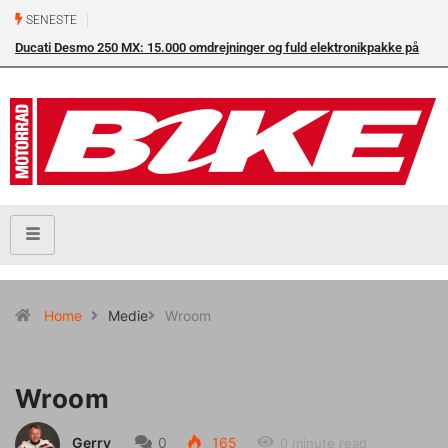
SENESTE
MX: 15.000 omdrejninger og fuld elektronikpakke på
Superbike-VM skifter 
eneleverandør
Home
Medie
Wroom
Wroom
Gerry
0
165
0 minute read