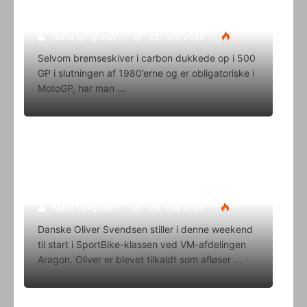
eneleverandør
Klavs Lyngfeldt
22. juni 2026
Selvom bremseskiver i carbon dukkede op i 500
GP i slutningen af 1980’erne og er obligatoriske i
MotoGP, har man
Oliver Svendsen kører VM på Aragon
i denne weekend
Klavs Lyngfeldt
29. maj 2026
Danske Oliver Svendsen stiller i denne weekend
til start i SportBike-klassen ved VM-afdelingen
Aragon. Oliver er blevet tilkaldt som afløser