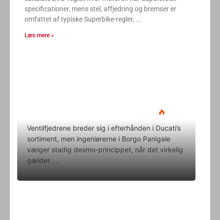
specificationer, mens stel, affjedring og bremser er
omfattet af typiske Superbike-regler,
Læs mere »
Ducati Desmo 250 MX: 15.000
omdrejninger og fuld
elektronikpakke på crossbanen
Klavs Lyngfeldt
22. juni 2026
Ventilfjedrene breder sig i efterhånden i Ducati’s
sortiment, men ingeniørerne i Borgo Panigale
vælger stadig desmo-princippet, når det virkelig
gælder.
Superbike-VM skifter til carbon-
bremser med Brembo som