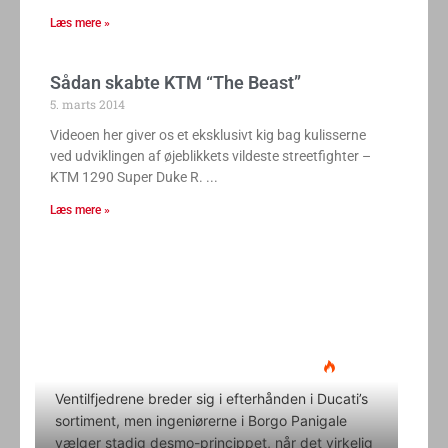
Læs mere »
Sådan skabte KTM “The Beast”
5. marts 2014
Videoen her giver os et eksklusivt kig bag kulisserne
ved udviklingen af øjeblikkets vildeste streetfighter –
KTM 1290 Super Duke R.
Læs mere »
Ducati Desmo 250 MX: 15.000
omdrejninger og fuld
elektronikpakke på crossbanen
Klavs Lyngfeldt
22. juni 2026
Ventilfjedrene breder sig i efterhånden i Ducati’s
sortiment, men ingeniørerne i Borgo Panigale
vælger stadig desmo-princippet, når det virkelig