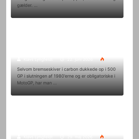
gælder.
Superbike-VM skifter til carbon-
bremser med Brembo som
eneleverandør
Klavs Lyngfeldt
22. juni 2026
Selvom bremseskiver i carbon dukkede op i 500
GP i slutningen af 1980’erne og er obligatoriske i
MotoGP, har man
Oliver Svendsen kører VM på Aragon
i denne weekend
Klavs Lyngfeldt
29. maj 2026