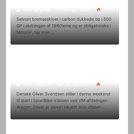
eneleverandør
Klavs Lyngfeldt
22. juni 2026
Selvom bremseskiver i carbon dukkede op i 500
GP i slutningen af 1980’erne og er obligatoriske i
MotoGP, har man
Oliver Svendsen kører VM på Aragon
i denne weekend
Klavs Lyngfeldt
29. maj 2026
Danske Oliver Svendsen stiller i denne weekend
til start i SportBike-klassen ved VM-afdelingen
Aragon. Oliver er blevet tilkaldt som afløser