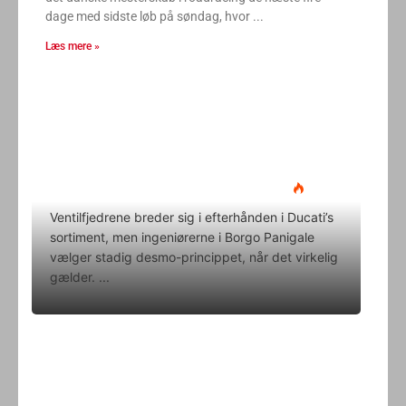
dage med sidste løb på søndag, hvor
Læs mere »
Ducati Desmo 250 MX: 15.000
omdrejninger og fuld
elektronikpakke på crossbanen
Klavs Lyngfeldt
22. juni 2026
Ventilfjedrene breder sig i efterhånden i Ducati’s
sortiment, men ingeniørerne i Borgo Panigale
vælger stadig desmo-princippet, når det virkelig
gælder.
Superbike-VM skifter til carbon-
bremser med Brembo som