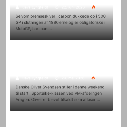
Klavs Lyngfeldt
22. juni 2026
Selvom bremseskiver i carbon dukkede op i 500
GP i slutningen af 1980’erne og er obligatoriske i
MotoGP, har man
Oliver Svendsen kører VM på Aragon
i denne weekend
Klavs Lyngfeldt
29. maj 2026
Danske Oliver Svendsen stiller i denne weekend
til start i SportBike-klassen ved VM-afdelingen
Aragon. Oliver er blevet tilkaldt som afløser