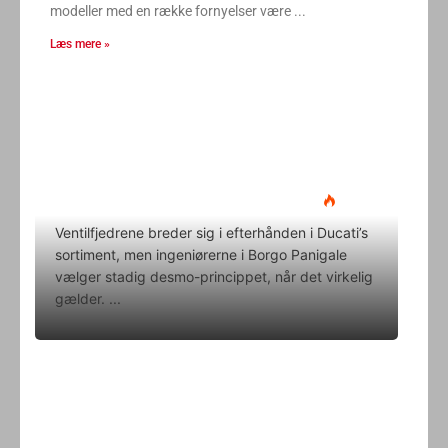
modeller med en række fornyelser være
Læs mere »
Ducati Desmo 250 MX: 15.000
omdrejninger og fuld
elektronikpakke på crossbanen
Klavs Lyngfeldt
22. juni 2026
Ventilfjedrene breder sig i efterhånden i Ducati’s
sortiment, men ingeniørerne i Borgo Panigale
vælger stadig desmo-princippet, når det virkelig
gælder.
Superbike-VM skifter til carbon-
bremser med Brembo som
eneleverandør