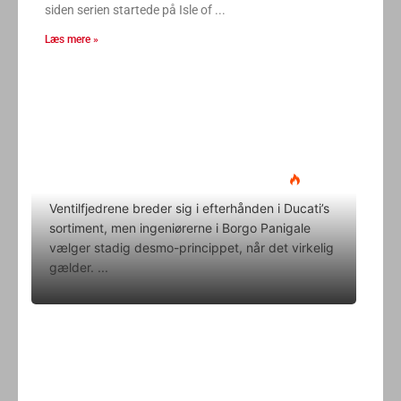
siden serien startede på Isle of
Læs mere »
Ducati Desmo 250 MX: 15.000
omdrejninger og fuld
elektronikpakke på crossbanen
Klavs Lyngfeldt
22. juni 2026
Ventilfjedrene breder sig i efterhånden i Ducati’s
sortiment, men ingeniørerne i Borgo Panigale
vælger stadig desmo-princippet, når det virkelig
gælder.
Superbike-VM skifter til carbon-
bremser med Brembo som
eneleverandør