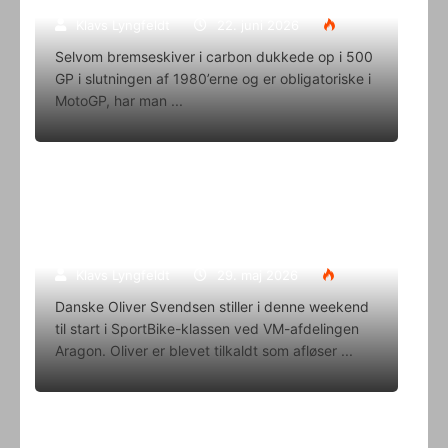
Klavs Lyngfeldt
22. juni 2026
Selvom bremseskiver i carbon dukkede op i 500
GP i slutningen af 1980’erne og er obligatoriske i
MotoGP, har man
Oliver Svendsen kører VM på Aragon
i denne weekend
Klavs Lyngfeldt
29. maj 2026
Danske Oliver Svendsen stiller i denne weekend
til start i SportBike-klassen ved VM-afdelingen
Aragon. Oliver er blevet tilkaldt som afløser