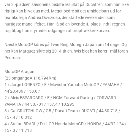
var 3.-pladsen sæsonens bedste resultat på Ducati’en, som han ikke
rigtigt kan blive dus med. Meget bedre så det umiddelbart ud for
teamkollega Andrea Dovizioso, der startede weekenden som
hurtigste mand i feltet. Han lå på en lovende 4.-plads, indtil regnen
tog til, og han styrtede i udgangen af proptrækker-kurven.
Næste MotoGP køres på Twin Ring Motegi i Japan om 14 dage. Og
her kan Marquez sikre sig 2014-titlen, hvis blot han kører i mål foran
Pedrosa.
MotoGP Aragon
(23 omgange = 116,794 km)
1 / Jorge LORENZO / E / Movistar Yamaha MotoGP / YAMAHA /
44’20.406 / 158.0 /
2 / Aleix ESPARGARO / E / NGM Forward Racing / FORWARD
YAMAHA / 44’30.701 / 157.4 / 10.295
3 / Cal CRUTCHLOW / GB / Ducati Team / DUCATI / 44’30.718 /
157.4 / 10.312
4 / Stefan BRADL / D / LCR Honda MotoGP / HONDA / 44’32.124 /
157.3 / 11.718