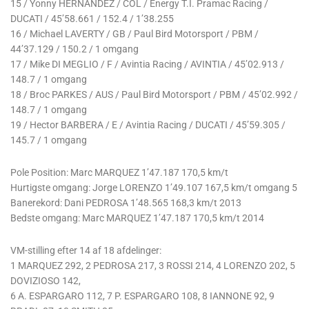
15 / Yonny HERNANDEZ / COL / Energy T.I. Pramac Racing /
DUCATI / 45’58.661 / 152.4 / 1’38.255
16 / Michael LAVERTY / GB / Paul Bird Motorsport / PBM /
44’37.129 / 150.2 / 1 omgang
17 / Mike DI MEGLIO / F / Avintia Racing / AVINTIA / 45’02.913 /
148.7 / 1 omgang
18 / Broc PARKES / AUS / Paul Bird Motorsport / PBM / 45’02.992 /
148.7 / 1 omgang
19 / Hector BARBERA / E / Avintia Racing / DUCATI / 45’59.305 /
145.7 / 1 omgang
Pole Position: Marc MARQUEZ 1’47.187 170,5 km/t
Hurtigste omgang: Jorge LORENZO 1’49.107 167,5 km/t omgang 5
Banerekord: Dani PEDROSA 1’48.565 168,3 km/t 2013
Bedste omgang: Marc MARQUEZ 1’47.187 170,5 km/t 2014
VM-stilling efter 14 af 18 afdelinger:
1 MARQUEZ 292, 2 PEDROSA 217, 3 ROSSI 214, 4 LORENZO 202, 5
DOVIZIOSO 142,
6 A. ESPARGARO 112, 7 P. ESPARGARO 108, 8 IANNONE 92, 9