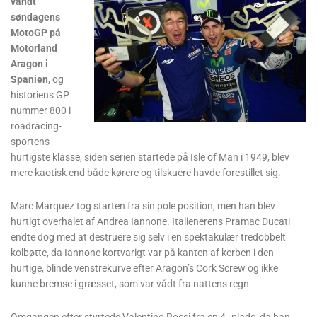
vandt
søndagens
MotoGP på
Motorland
Aragon i
Spanien,
og
historiens GP
nummer 800 i
roadracing-
sportens
hurtigste klasse, siden serien startede på Isle of Man i 1949, blev
mere kaotisk end både kørere og tilskuere havde forestillet sig.
Marc Marquez tog starten fra sin pole position, men han blev
hurtigt overhalet af Andrea Iannone. Italienerens Pramac Ducati
endte dog med at destruere sig selv i en spektakulær tredobbelt
kolbøtte, da Iannone kortvarigt var på kanten af kerben i den
hurtige, blinde venstrekurve efter Aragon’s Cork Screw og ikke
kunne bremse i græsset, som var vådt fra nattens regn.