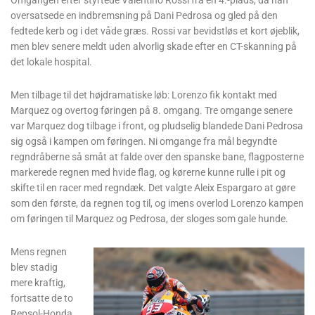
Omgangen efter styrtede Valentino Rossi fra en 4.-plads, da han
oversatsede en indbremsning på Dani Pedrosa og gled på den
fedtede kerb og i det våde græs. Rossi var bevidstløs et kort øjeblik,
men blev senere meldt uden alvorlig skade efter en CT-skanning på
det lokale hospital.
Men tilbage til det højdramatiske løb: Lorenzo fik kontakt med
Marquez og overtog føringen på 8. omgang. Tre omgange senere
var Marquez dog tilbage i front, og pludselig blandede Dani Pedrosa
sig også i kampen om føringen. Ni omgange fra mål begyndte
regndråberne så småt at falde over den spanske bane, flagposterne
markerede regnen med hvide flag, og kørerne kunne rulle i pit og
skifte til en racer med regndæk. Det valgte Aleix Espargaro at gøre
som den første, da regnen tog til, og imens overlod Lorenzo kampen
om føringen til Marquez og Pedrosa, der sloges som gale hunde.
Mens regnen
blev stadig
mere kraftig,
fortsatte de to
Repsol-Honda