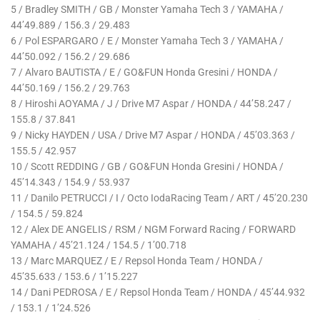
5 / Bradley SMITH / GB / Monster Yamaha Tech 3 / YAMAHA /
44’49.889 / 156.3 / 29.483
6 / Pol ESPARGARO / E / Monster Yamaha Tech 3 / YAMAHA /
44’50.092 / 156.2 / 29.686
7 / Alvaro BAUTISTA / E / GO&FUN Honda Gresini / HONDA /
44’50.169 / 156.2 / 29.763
8 / Hiroshi AOYAMA / J / Drive M7 Aspar / HONDA / 44’58.247 /
155.8 / 37.841
9 / Nicky HAYDEN / USA / Drive M7 Aspar / HONDA / 45’03.363 /
155.5 / 42.957
10 / Scott REDDING / GB / GO&FUN Honda Gresini / HONDA /
45’14.343 / 154.9 / 53.937
11 / Danilo PETRUCCI / I / Octo IodaRacing Team / ART / 45’20.230
/ 154.5 / 59.824
12 / Alex DE ANGELIS / RSM / NGM Forward Racing / FORWARD
YAMAHA / 45’21.124 / 154.5 / 1’00.718
13 / Marc MARQUEZ / E / Repsol Honda Team / HONDA /
45’35.633 / 153.6 / 1’15.227
14 / Dani PEDROSA / E / Repsol Honda Team / HONDA / 45’44.932
/ 153.1 / 1’24.526