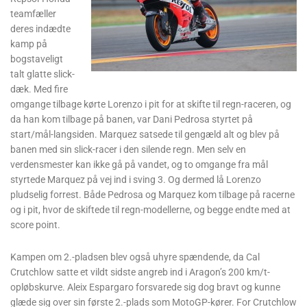
teamfæller
deres indædte
kamp på
bogstaveligt
talt glatte slick-
dæk. Med fire
omgange tilbage kørte Lorenzo i pit for at skifte til regn-raceren, og
da han kom tilbage på banen, var Dani Pedrosa styrtet på
start/mål-langsiden. Marquez satsede til gengæld alt og blev på
banen med sin slick-racer i den silende regn. Men selv en
verdensmester kan ikke gå på vandet, og to omgange fra mål
styrtede Marquez på vej ind i sving 3. Og dermed lå Lorenzo
pludselig forrest. Både Pedrosa og Marquez kom tilbage på racerne
og i pit, hvor de skiftede til regn-modellerne, og begge endte med at
score point.
Kampen om 2.-pladsen blev også uhyre spændende, da Cal
Crutchlow satte et vildt sidste angreb ind i Aragon’s 200 km/t-
opløbskurve. Aleix Espargaro forsvarede sig dog bravt og kunne
glæde sig over sin første 2.-plads som MotoGP-kører. For Crutchlow