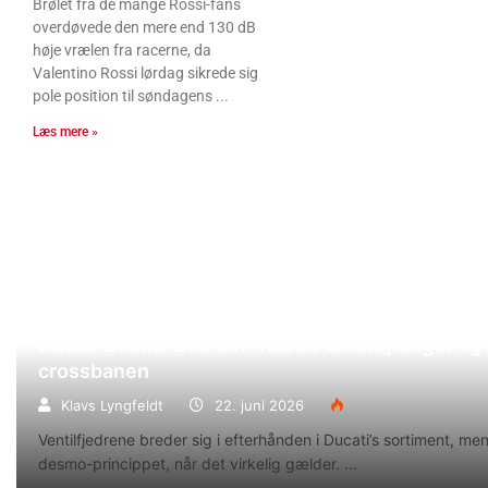
Brølet fra de mange Rossi-fans
overdøvede den mere end 130 dB
høje vrælen fra racerne, da
Valentino Rossi lørdag sikrede sig
pole position til søndagens
Læs mere »
Ducati Desmo 250 MX: 15.000 omdrejninger og f
crossbanen
Klavs Lyngfeldt
22. juni 2026
Ventilfjedrene breder sig i efterhånden i Ducati’s sortiment, m
desmo-princippet, når det virkelig gælder.