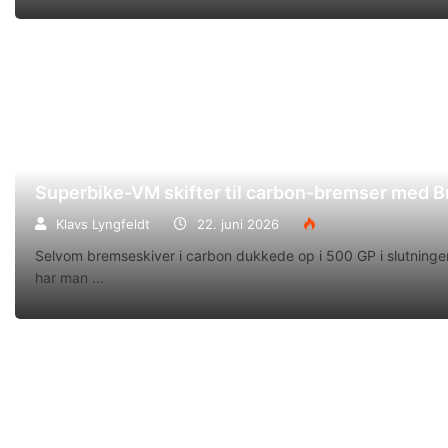
Superbike-VM skifter til carbon-bremser med 
Klavs Lyngfeldt
22. juni 2026
Selvom bremseskiver i carbon dukkede op i 500 GP i slutningen
har man