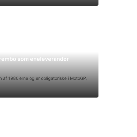
Brembo som eneleverandør
 af 1980’erne og er obligatoriske i MotoGP,