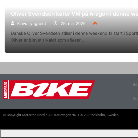
Oliver Svendsen kører VM på Aragon i denne 
Klavs Lyngfeldt
29. maj 2026
Danske Oliver Svendsen stiller i denne weekend til start i Spo
Oliver er blevet tilkaldt som afløser
Be
Ko
© Copyright Motorrad Nordic AB, Karlavägen 96, 115 26 Stockholm, Sweden