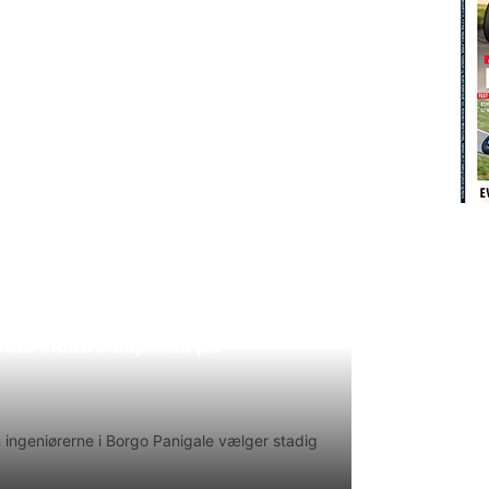
uld elektronikpakke på
en ingeniørerne i Borgo Panigale vælger stadig