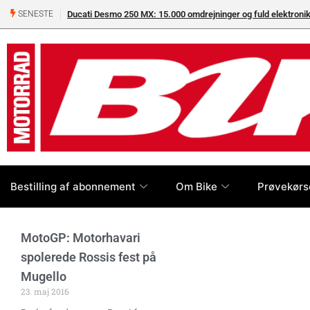
Ducati Desmo 250 MX: 15.000 omdrejninger og fuld elektron
SENESTE
Bestilling af abonnement
Om Bike
Prøvekørs
MotoGP: Motorhavari
spolerede Rossis fest på
Mugello
23. maj 2016