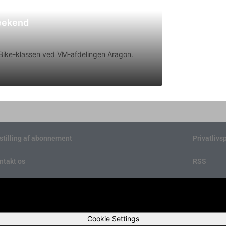
weekend
rtBike-klassen ved VM-afdelingen Aragon.
stilling af abonnement
Privatlivsp
ntakt os
RSS
Cookie Settings