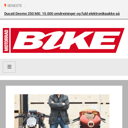
SENESTE
Ducati Desmo 250 MX: 15.000 omdrejninger og fuld elektronikpakke på
crossbanen