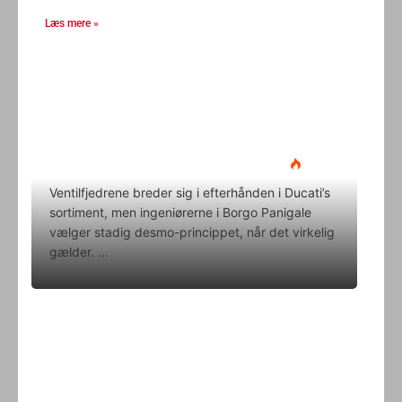
Læs mere »
Ducati Desmo 250 MX: 15.000
omdrejninger og fuld
elektronikpakke på crossbanen
Klavs Lyngfeldt
22. juni 2026
Ventilfjedrene breder sig i efterhånden i Ducati’s
sortiment, men ingeniørerne i Borgo Panigale
vælger stadig desmo-princippet, når det virkelig
gælder.
Superbike-VM skifter til carbon-
bremser med Brembo som
eneleverandør