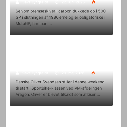
Klavs Lyngfeldt
22. juni 2026
Selvom bremseskiver i carbon dukkede op i 500
GP i slutningen af 1980’erne og er obligatoriske i
MotoGP, har man
Oliver Svendsen kører VM på Aragon
i denne weekend
Klavs Lyngfeldt
29. maj 2026
Danske Oliver Svendsen stiller i denne weekend
til start i SportBike-klassen ved VM-afdelingen
Aragon. Oliver er blevet tilkaldt som afløser