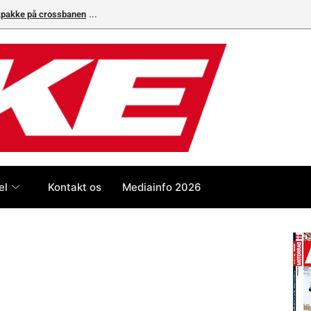
Superbike-VM skifter til carbon-bremser med Brembo som eneleverandør
el
Kontakt os
Mediainfo 2026