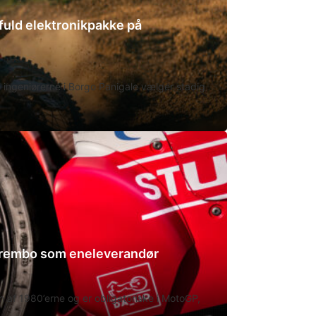
uld elektronikpakke på
en ingeniørerne i Borgo Panigale vælger stadig
Brembo som eneleverandør
 af 1980’erne og er obligatoriske i MotoGP,