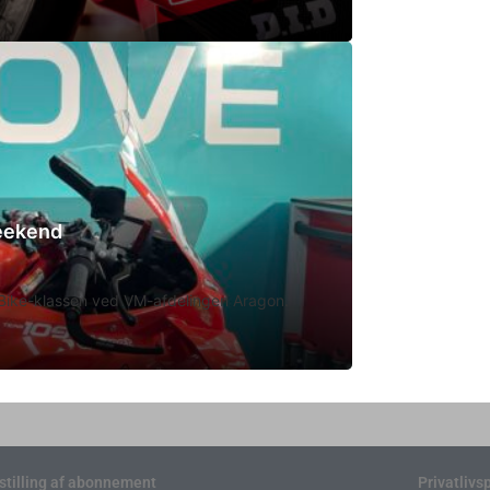
weekend
rtBike-klassen ved VM-afdelingen Aragon.
stilling af abonnement
Privatlivsp