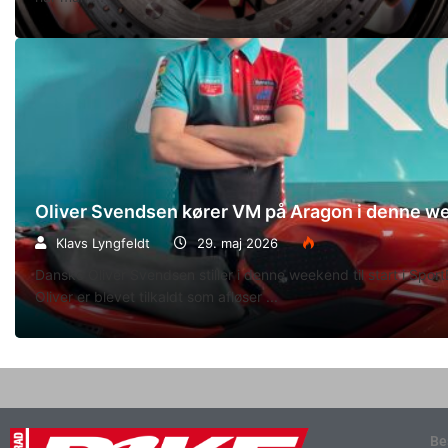
Oliver Svendsen kører VM på Aragon i denne 
Klavs Lyngfeldt
29. maj 2026
Danske Oliver Svendsen stiller i denne weekend til start i Spo
Oliver er blevet tilkaldt som afløser
Be