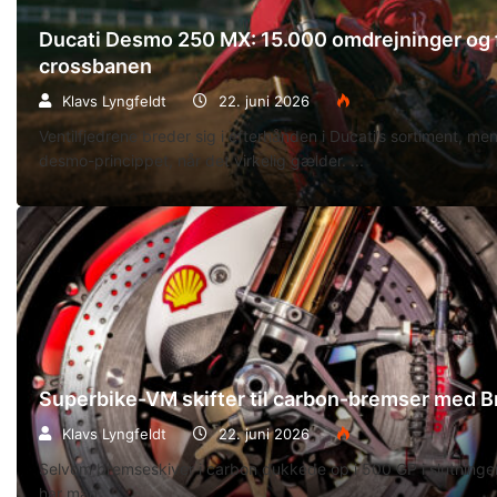
Ducati Desmo 250 MX: 15.000 omdrejninger og f
crossbanen
Klavs Lyngfeldt
22. juni 2026
Ventilfjedrene breder sig i efterhånden i Ducati’s sortiment, m
desmo-princippet, når det virkelig gælder.
Superbike-VM skifter til carbon-bremser med 
Klavs Lyngfeldt
22. juni 2026
Selvom bremseskiver i carbon dukkede op i 500 GP i slutningen
har man