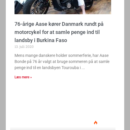
76-årige Aase kører Danmark rundt på
motorcykel for at samle penge ind til
landsby i Burkina Faso
13. juli 2020
Mens mange danskere holder sommerferie, har Aase
Bonde på 76 år valgt at bruge sommeren på at samle
penge ind til en landsbyen Tourouba i
Læs mere »
Ducati Desmo 250 MX: 15.000
omdrejninger og fuld
elektronikpakke på crossbanen
Klavs Lyngfeldt
22. juni 2026