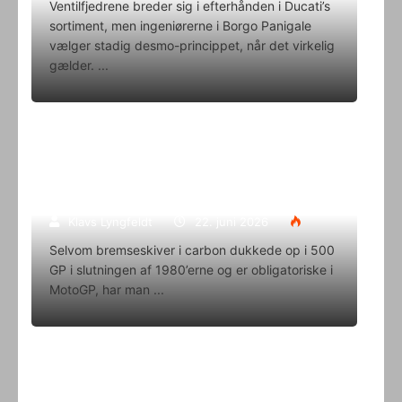
Ventilfjedrene breder sig i efterhånden i Ducati’s
sortiment, men ingeniørerne i Borgo Panigale
vælger stadig desmo-princippet, når det virkelig
gælder.
Superbike-VM skifter til carbon-
bremser med Brembo som
eneleverandør
Klavs Lyngfeldt
22. juni 2026
Selvom bremseskiver i carbon dukkede op i 500
GP i slutningen af 1980’erne og er obligatoriske i
MotoGP, har man
Oliver Svendsen kører VM på Aragon