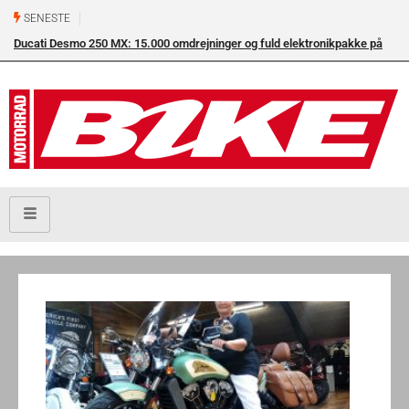
SENESTE
Ducati Desmo 250 MX: 15.000 omdrejninger og fuld elektronikpakke på
crossbanen