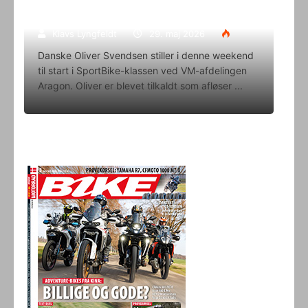
i denne weekend
Klavs Lyngfeldt
29. maj 2026
Danske Oliver Svendsen stiller i denne weekend
til start i SportBike-klassen ved VM-afdelingen
Aragon. Oliver er blevet tilkaldt som afløser