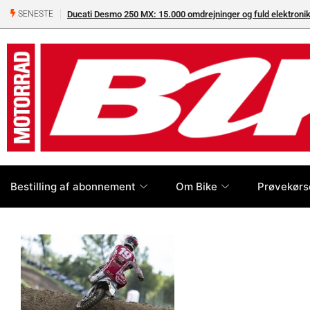
Ducati Desmo 250 MX: 15.000 omdrejninger og fuld elektron
SENESTE
Bestilling af abonnement
Om Bike
Prøvekørs