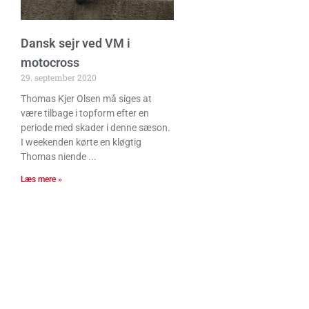
Dansk sejr ved VM i
motocross
29. september 2020
Thomas Kjer Olsen må siges at
være tilbage i topform efter en
periode med skader i denne sæson.
I weekenden kørte en kløgtig
Thomas niende
Læs mere »