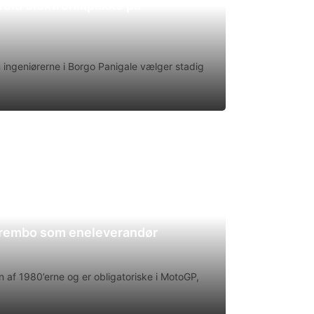
uld elektronikpakke på
en ingeniørerne i Borgo Panigale vælger stadig
Brembo som eneleverandør
 af 1980’erne og er obligatoriske i MotoGP,