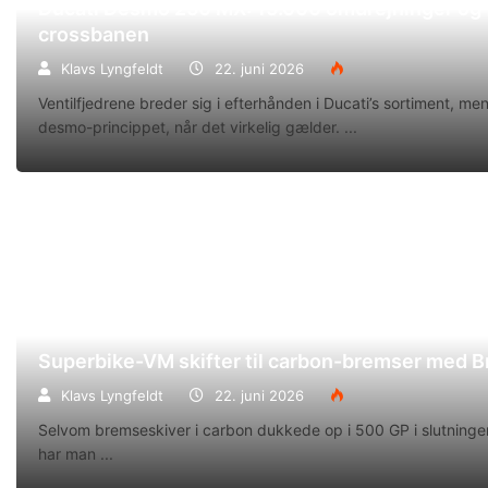
Ducati Desmo 250 MX: 15.000 omdrejninger og f
crossbanen
Klavs Lyngfeldt
22. juni 2026
Ventilfjedrene breder sig i efterhånden i Ducati’s sortiment, m
desmo-princippet, når det virkelig gælder.
Superbike-VM skifter til carbon-bremser med 
Klavs Lyngfeldt
22. juni 2026
Selvom bremseskiver i carbon dukkede op i 500 GP i slutningen
har man