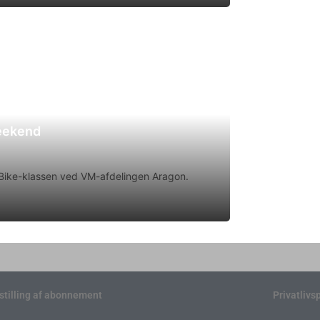
weekend
rtBike-klassen ved VM-afdelingen Aragon.
stilling af abonnement
Privatlivsp