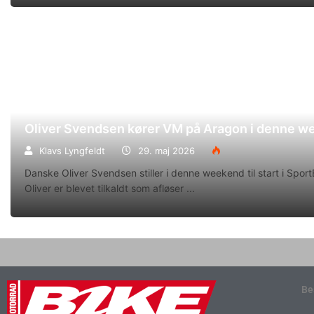
Oliver Svendsen kører VM på Aragon i denne 
Klavs Lyngfeldt
29. maj 2026
Danske Oliver Svendsen stiller i denne weekend til start i Spo
Oliver er blevet tilkaldt som afløser
Be