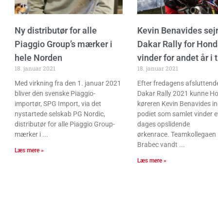
Ny distributør for alle
Kevin Benavides sejr
Piaggio Group’s mærker i
Dakar Rally for Hond
hele Norden
vinder for andet år i 
18. januar 2021
18. januar 2021
Med virkning fra den 1. januar 2021
Efter fredagens afsluttende
bliver den svenske Piaggio-
Dakar Rally 2021 kunne H
importør, SPG Import, via det
køreren Kevin Benavides i
nystartede selskab PG Nordic,
podiet som samlet vinder e
distributør for alle Piaggio Group-
dages opslidende
mærker i
ørkenrace. Teamkollegaen 
Brabec vandt
Læs mere »
Læs mere »