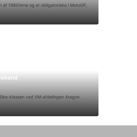
 af 1980’erne og er obligatoriske i MotoGP,
weekend
rtBike-klassen ved VM-afdelingen Aragon.