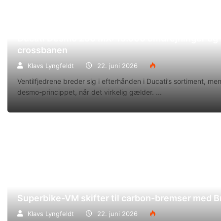
Ducati Desmo 250 MX: 15.000 omdrejninger og f
crossbanen
Klavs Lyngfeldt
22. juni 2026
Ventilfjedrene breder sig i efterhånden i Ducati’s sortiment, m
desmo-princippet, når det virkelig gælder.
Superbike-VM skifter til carbon-bremser med 
Klavs Lyngfeldt
22. juni 2026