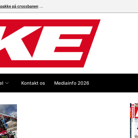
ikpakke på crossbanen
Superbike-VM skifter til carbon-bremser med Bremb
el
Kontakt os
Mediainfo 2026