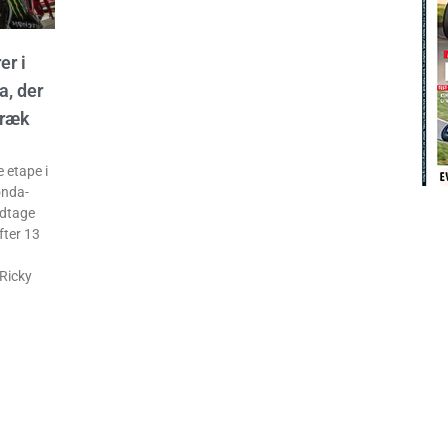
er i
a, der
træk
 etape i
onda-
ndtage
fter 13
Ricky