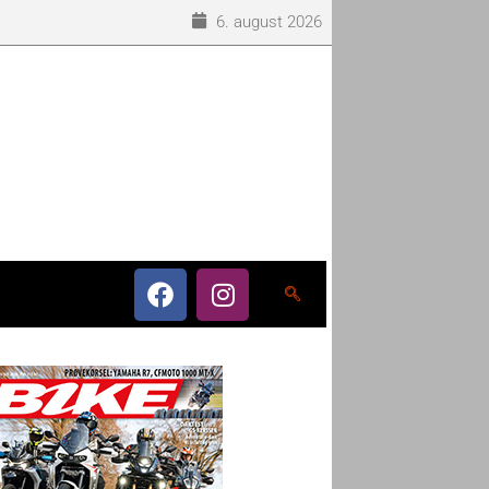
6. august 2026
o som eneleverandør