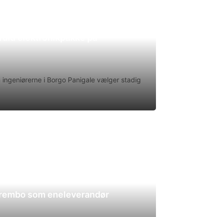
uld elektronikpakke på
en ingeniørerne i Borgo Panigale vælger stadig
Brembo som eneleverandør