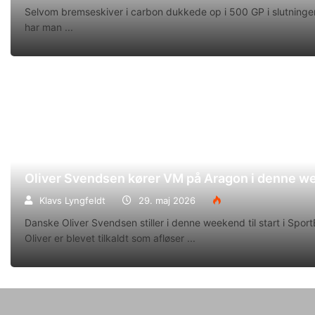
Selvom bremseskiver i carbon dukkede op i 500 GP i slutningen
har man
Oliver Svendsen kører VM på Aragon i denne 
Klavs Lyngfeldt
29. maj 2026
Danske Oliver Svendsen stiller i denne weekend til start i Spo
Oliver er blevet tilkaldt som afløser