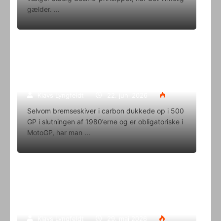
gælder.
Superbike-VM skifter til carbon-
bremser med Brembo som
eneleverandør
Klavs Lyngfeldt
22. juni 2026
Selvom bremseskiver i carbon dukkede op i 500
GP i slutningen af 1980’erne og er obligatoriske i
MotoGP, har man
Oliver Svendsen kører VM på Aragon
i denne weekend
Klavs Lyngfeldt
29. maj 2026