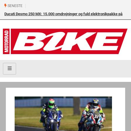
SENESTE
Ducati Desmo 250 MX: 15.000 omdrejninger og fuld elektronikpakke på
crossbanen