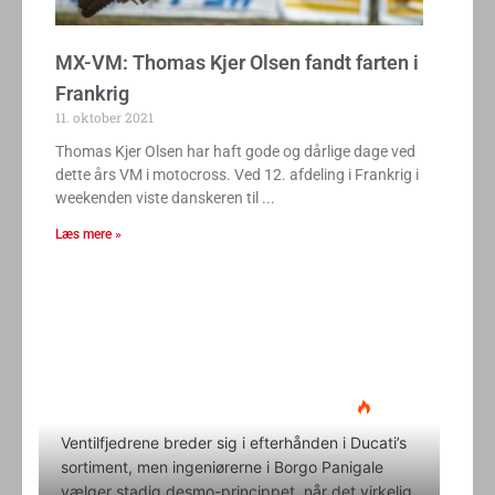
MX-VM: Thomas Kjer Olsen fandt farten i
Frankrig
11. oktober 2021
Thomas Kjer Olsen har haft gode og dårlige dage ved
dette års VM i motocross. Ved 12. afdeling i Frankrig i
weekenden viste danskeren til
Læs mere »
Ducati Desmo 250 MX: 15.000
omdrejninger og fuld
elektronikpakke på crossbanen
Klavs Lyngfeldt
22. juni 2026
Ventilfjedrene breder sig i efterhånden i Ducati’s
sortiment, men ingeniørerne i Borgo Panigale
vælger stadig desmo-princippet, når det virkelig