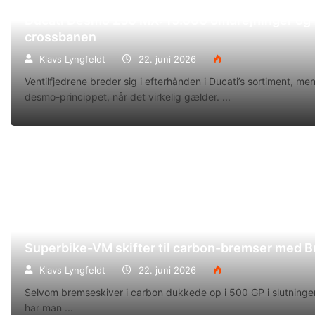
Ducati Desmo 250 MX: 15.000 omdrejninger og f
crossbanen
Klavs Lyngfeldt
22. juni 2026
Ventilfjedrene breder sig i efterhånden i Ducati’s sortiment, m
desmo-princippet, når det virkelig gælder.
Superbike-VM skifter til carbon-bremser med 
Klavs Lyngfeldt
22. juni 2026
Selvom bremseskiver i carbon dukkede op i 500 GP i slutningen
har man