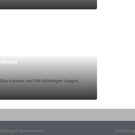
weekend
rtBike-klassen ved VM-afdelingen Aragon.
stilling af abonnement
Privatlivsp