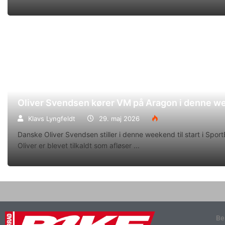
Oliver Svendsen kører VM på Aragon i denne 
Klavs Lyngfeldt
29. maj 2026
Danske Oliver Svendsen stiller i denne weekend til start i Spo
Oliver er blevet tilkaldt som afløser
Be