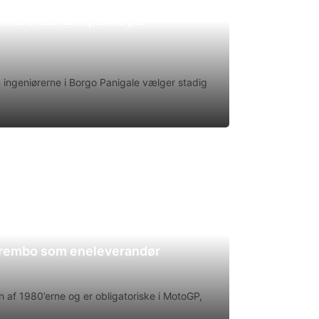
uld elektronikpakke på
en ingeniørerne i Borgo Panigale vælger stadig
Brembo som eneleverandør
 af 1980’erne og er obligatoriske i MotoGP,