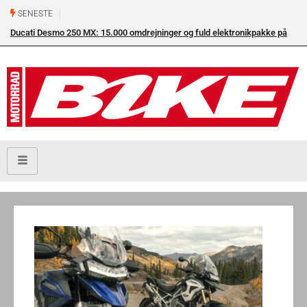
SENESTE
Ducati Desmo 250 MX: 15.000 omdrejninger og fuld elektronikpakke på
crossbanen