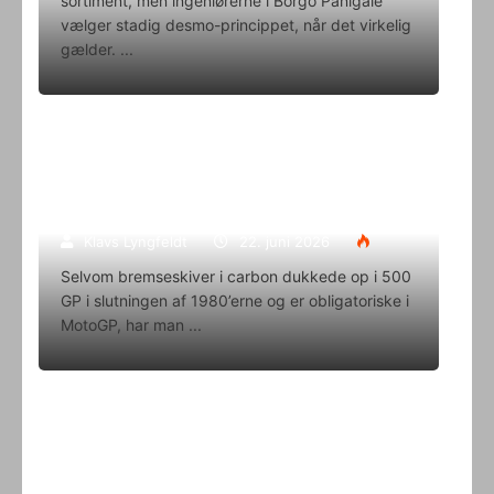
sortiment, men ingeniørerne i Borgo Panigale
vælger stadig desmo-princippet, når det virkelig
gælder.
Superbike-VM skifter til carbon-
bremser med Brembo som
eneleverandør
Klavs Lyngfeldt
22. juni 2026
Selvom bremseskiver i carbon dukkede op i 500
GP i slutningen af 1980’erne og er obligatoriske i
MotoGP, har man
Oliver Svendsen kører VM på Aragon
i denne weekend