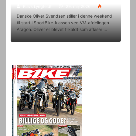
Klavs Lyngfeldt
29. maj 2026
Danske Oliver Svendsen stiller i denne weekend
til start i SportBike-klassen ved VM-afdelingen
Aragon. Oliver er blevet tilkaldt som afløser