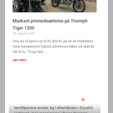
Markant prisnedsættelse på Triumph
Tiger 1200
30. august 2023
Hvis du vil spare op til 30.000 kr. på en af markedets
mest kompetente fullsize adventure-bikes, så skal du
slå til nu. Til og med
Læs mere »
Ducati Desmo 250 MX: 15.000
omdrejninger og fuld
elektronikpakke på crossbanen
Klavs Lyngfeldt
22. juni 2026
Ventilfjedrene breder sig i efterhånden i Ducati’s