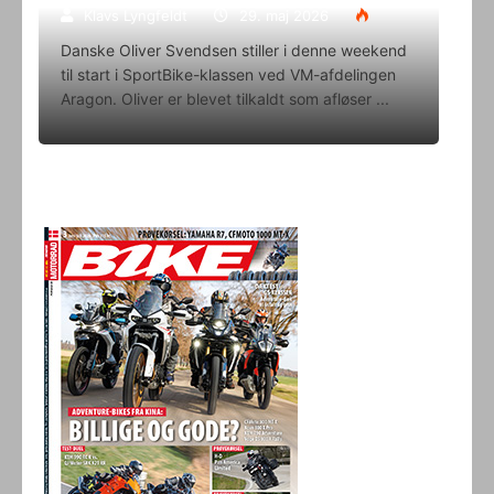
Klavs Lyngfeldt
29. maj 2026
Danske Oliver Svendsen stiller i denne weekend
til start i SportBike-klassen ved VM-afdelingen
Aragon. Oliver er blevet tilkaldt som afløser