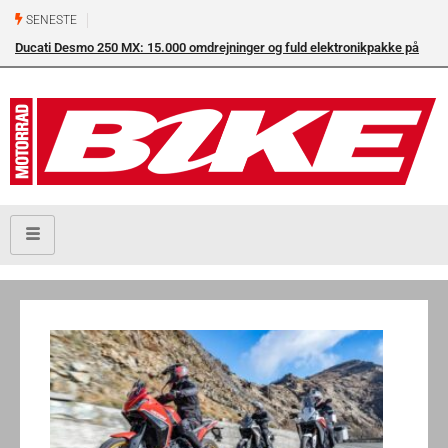
SENESTE
Ducati Desmo 250 MX: 15.000 omdrejninger og fuld elektronikpakke på
crossbanen