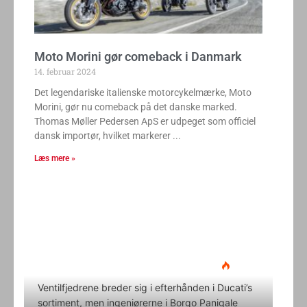
Moto Morini gør comeback i Danmark
14. februar 2024
Det legendariske italienske motorcykelmærke, Moto
Morini, gør nu comeback på det danske marked.
Thomas Møller Pedersen ApS er udpeget som officiel
dansk importør, hvilket markerer
Læs mere »
Ducati Desmo 250 MX: 15.000
omdrejninger og fuld
elektronikpakke på crossbanen
Klavs Lyngfeldt
22. juni 2026
Ventilfjedrene breder sig i efterhånden i Ducati’s
sortiment, men ingeniørerne i Borgo Panigale