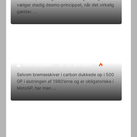
vælger stadig desmo-princippet, når det virkelig
gælder.
Superbike-VM skifter til carbon-
bremser med Brembo som
eneleverandør
Klavs Lyngfeldt
22. juni 2026
Selvom bremseskiver i carbon dukkede op i 500
GP i slutningen af 1980’erne og er obligatoriske i
MotoGP, har man
Oliver Svendsen kører VM på Aragon
i denne weekend