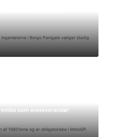
uld elektronikpakke på
en ingeniørerne i Borgo Panigale vælger stadig
Brembo som eneleverandør
 af 1980’erne og er obligatoriske i MotoGP,