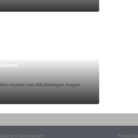
weekend
rtBike-klassen ved VM-afdelingen Aragon.
stilling af abonnement
Privatlivsp