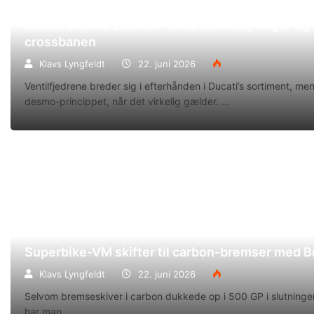
Ducati Desmo 250 MX: 15.000 omdrejninger og f
crossbanen
Klavs Lyngfeldt
22. juni 2026
Ventilfjedrene breder sig i efterhånden i Ducati’s sortiment, m
desmo-princippet, når det virkelig gælder.
Superbike-VM skifter til carbon-bremser med 
Klavs Lyngfeldt
22. juni 2026
Selvom bremseskiver i carbon dukkede op i 500 GP i slutningen
har man