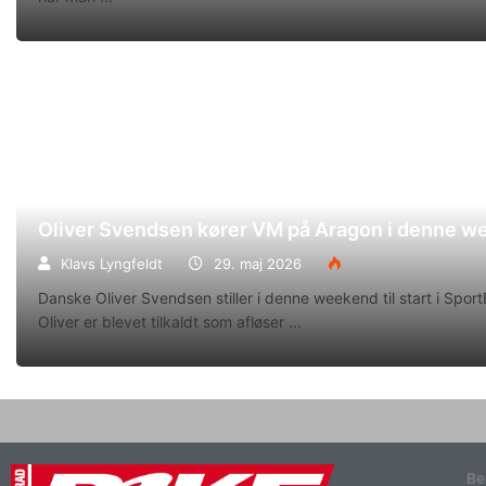
Oliver Svendsen kører VM på Aragon i denne 
Klavs Lyngfeldt
29. maj 2026
Danske Oliver Svendsen stiller i denne weekend til start i Spo
Oliver er blevet tilkaldt som afløser
Be