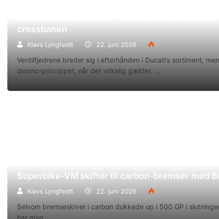
Ducati Desmo 250 MX: 15.000 omdrejninger og f
crossbanen
Klavs Lyngfeldt
22. juni 2026
Ventilfjedrene breder sig i efterhånden i Ducati’s sortiment, m
desmo-princippet, når det virkelig gælder.
Superbike-VM skifter til carbon-bremser med 
Klavs Lyngfeldt
22. juni 2026
Selvom bremseskiver i carbon dukkede op i 500 GP i slutningen
har man