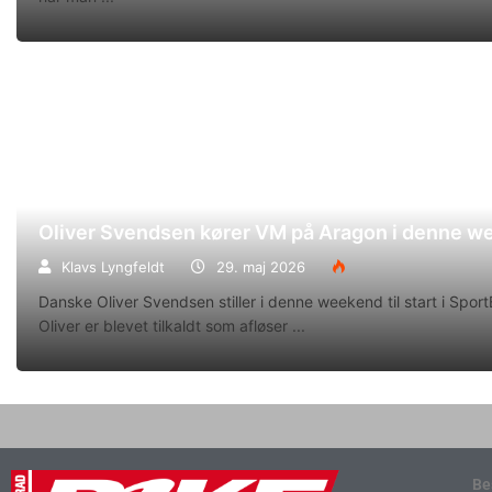
Oliver Svendsen kører VM på Aragon i denne 
Klavs Lyngfeldt
29. maj 2026
Danske Oliver Svendsen stiller i denne weekend til start i Spo
Oliver er blevet tilkaldt som afløser
Be