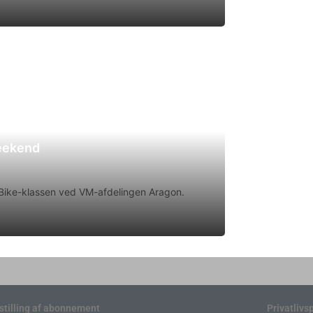
weekend
rtBike-klassen ved VM-afdelingen Aragon.
stilling af abonnement
Privatlivsp