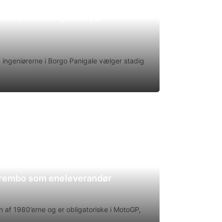
uld elektronikpakke på
en ingeniørerne i Borgo Panigale vælger stadig
Brembo som eneleverandør
 af 1980’erne og er obligatoriske i MotoGP,