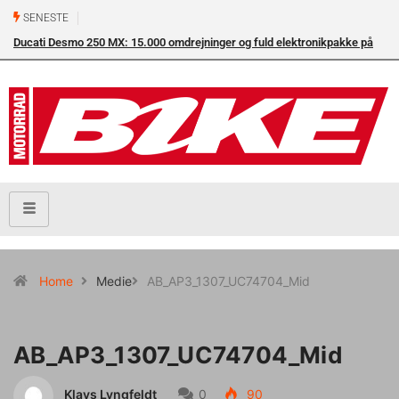
SENESTE
Ducati Desmo 250 MX: 15.000 omdrejninger og fuld elektronikpakke på
crossbanen
Home
Medie
AB_AP3_1307_UC74704_Mid
AB_AP3_1307_UC74704_Mid
Klavs Lyngfeldt
0
90