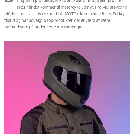
fingrene i produkter, vi ikke ønskede at bruge penge på før.
Især når det kommer til motorcykeludstyr. Fra MC-støvler til
MC-hjelme – vi er dykket ned i XLMOTO’s kommende Black Friday-
tilbud og har udvalgt 5 top-produkter, der er værd at være
opmærksom på under dette års kampagne.