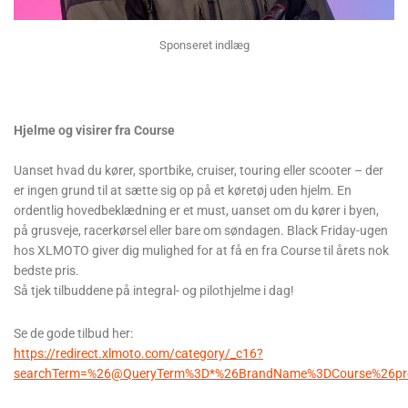
Sponseret indlæg
Hjelme og visirer fra Course
Uanset hvad du kører, sportbike, cruiser, touring eller scooter – der
er ingen grund til at sætte sig op på et køretøj uden hjelm. En
ordentlig hovedbeklædning er et must, uanset om du kører i byen,
på grusveje, racerkørsel eller bare om søndagen. Black Friday-ugen
hos XLMOTO giver dig mulighed for at få en fra Course til årets nok
bedste pris.
Så tjek tilbuddene på integral- og pilothjelme i dag!
Se de gode tilbud her:
https://redirect.xlmoto.com/category/_c16?
searchTerm=%26@QueryTerm%3D*%26BrandName%3DCourse%26produc