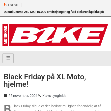
SENESTE
Ducati Desmo 250 MX: 15.000 omdrejninger og fuld elektronikpakke på
Su
crossbanen
en
Black Friday på XL Moto,
hjelme!
25 november, 2021
Klavs Lyngfeldt
B
lack Friday-tilbud er den bedste mulighed for endelig at få