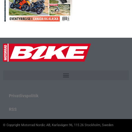
Privatlivspolitik
RSS
© Copyright Motorrad Nordic AB, Karlavägen 96, 115 26 Stockholm, Sweden