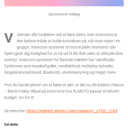
Sponsoreret indlæg
V
i kender alle fordelene ved at køre alene, men intercoms er
den bedste måde at holde kontakten på, når man rejser i en
gruppe. Intercom-systemer til motorcykler monteret i din
hjelm giver dig mulighed for at nå ud til din flok uden at afbryde dine
eventyr. Intercom-systemer fra førende mærker har værdifulde
funktioner som musikafspiller, vandtæthed, multiplay-enheder,
langdistanceafstand, Bluetooth, stemmestyring og meget mere.
Hvis du havde planer om at købe et sæt, er det nu din bedste chance
– Black Friday-tilbud på intercoms hos XLMOTO passer til ethvert
budget. Go for it!
Se mere her:
https://redirect.xlmoto.com/category/_c152/_c165
Del dette: