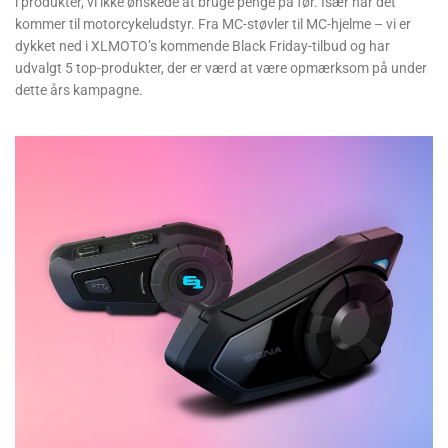
i produkter, vi ikke ønskede at bruge penge på før. Især når det
kommer til motorcykeludstyr. Fra MC-støvler til MC-hjelme – vi er
dykket ned i XLMOTO’s kommende Black Friday-tilbud og har
udvalgt 5 top-produkter, der er værd at være opmærksom på under
dette års kampagne.