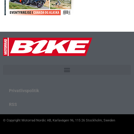
Privatlivspolitik
RSS
© Copyright Motorrad Nordic AB, Karlavägen 96, 115 26 Stockholm, Sweden