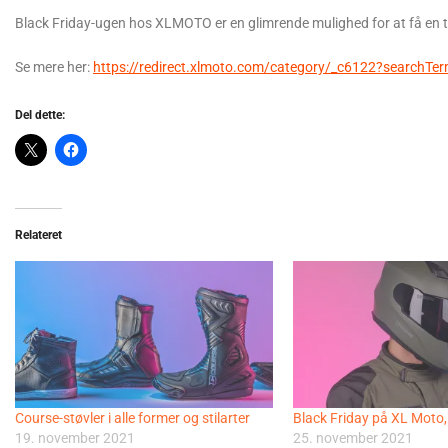
Black Friday-ugen hos XLMOTO er en glimrende mulighed for at få en til
Se mere her:
https://redirect.xlmoto.com/category/_c6122?sear
Del dette:
Relateret
Course-støvler i alle former og stilarter
Black Friday på XL Moto,
19. november 2021
25. november 2021