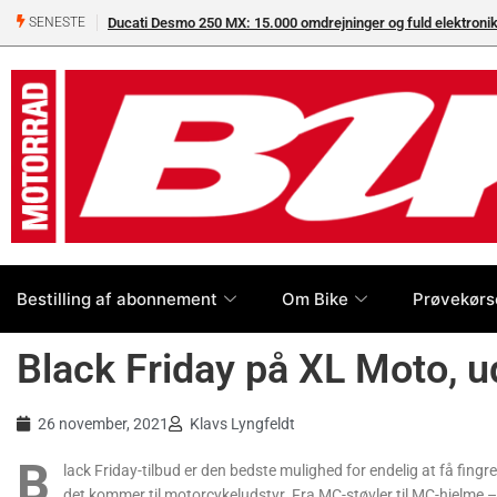
Ducati Desmo 250 MX: 15.000 omdrejninger og fuld elektron
SENESTE
Bestilling af abonnement
Om Bike
Prøvekørs
Black Friday på XL Moto, u
26 november, 2021
Klavs Lyngfeldt
B
lack Friday-tilbud er den bedste mulighed for endelig at få fingr
det kommer til motorcykeludstyr. Fra MC-støvler til MC-hjelme 