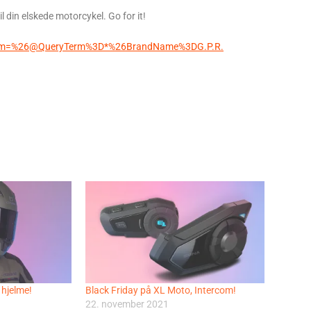
 din elskede motorcykel. Go for it!
chTerm=%26@QueryTerm%3D*%26BrandName%3DG.P.R.
 hjelme!
Black Friday på XL Moto, Intercom!
22. november 2021