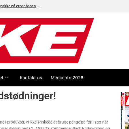
ikpakke på crossbanen
Superbike-VM skifter til carbon-bremser med Bremb
el
Kontakt os
Mediainfo 2026
dstødninger!
ene i produkter, vi ikke ønskede at bruge penge på før. Især når
– vi er dykket ned i XLMOTO’s kommende Black Friday-tilbud og