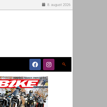
8. august 2026
o som eneleverandør