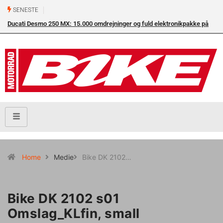
SENESTE
Ducati Desmo 250 MX: 15.000 omdrejninger og fuld elektronikpakke på
crossbanen
Home
Medie
Bike DK 2102…
Bike DK 2102 s01
Omslag_KLfin, small