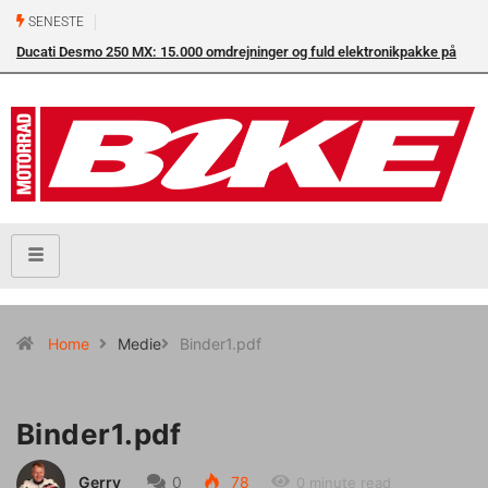
SENESTE
Ducati Desmo 250 MX: 15.000 omdrejninger og fuld elektronikpakke på
crossbanen
Home
Medie
Binder1.pdf
Binder1.pdf
Gerry
0
78
0 minute read