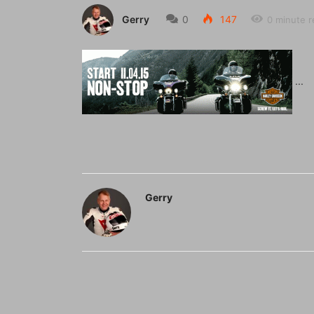
Gerry
0
147
0 minute r
Gerry