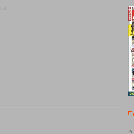
ead
Pri