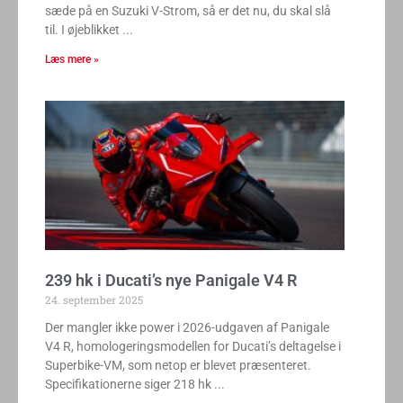
sæde på en Suzuki V-Strom, så er det nu, du skal slå
til. I øjeblikket
Læs mere »
239 hk i Ducati’s nye Panigale V4 R
24. september 2025
Der mangler ikke power i 2026-udgaven af Panigale
V4 R, homologeringsmodellen for Ducati’s deltagelse i
Superbike-VM, som netop er blevet præsenteret.
Specifikationerne siger 218 hk