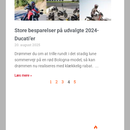
Store besparelser på udvalgte 2024-
Ducati’er
20. august 2025
Drømmer du om at trille rundt i det stadig lune
sommervejr på en rød Bologna-model, så kan
drømmen nu realiseres med klækkelig rabat.
Læs mere »
1
2
3
4
5
Ducati Desmo 250 MX: 15.000
omdrejninger og fuld
elektronikpakke på crossbanen
Klavs Lyngfeldt
22. juni 2026