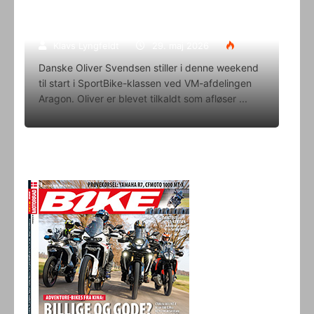
Oliver Svendsen kører VM på Aragon
i denne weekend
Klavs Lyngfeldt
29. maj 2026
Danske Oliver Svendsen stiller i denne weekend
til start i SportBike-klassen ved VM-afdelingen
Aragon. Oliver er blevet tilkaldt som afløser