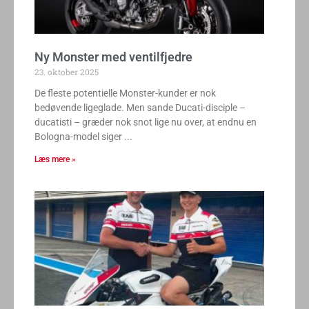
Ny Monster med ventilfjedre
23. oktober 2025
De fleste potentielle Monster-kunder er nok
bedøvende ligeglade. Men sande Ducati-disciple –
ducatisti – græder nok snot lige nu over, at endnu en
Bologna-model siger
Læs mere »