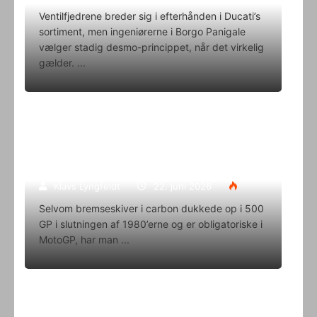
Ventilfjedrene breder sig i efterhånden i Ducati’s
sortiment, men ingeniørerne i Borgo Panigale
vælger stadig desmo-princippet, når det virkelig
gælder.
Superbike-VM skifter til carbon-
bremser med Brembo som
eneleverandør
Klavs Lyngfeldt
22. juni 2026
Selvom bremseskiver i carbon dukkede op i 500
GP i slutningen af 1980’erne og er obligatoriske i
MotoGP, har man