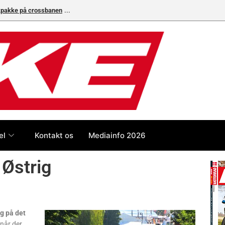
ikpakke på crossbanen
el
Kontakt os
Mediainfo 2026
 Østrig
g på det
når der