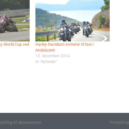
 ny World Cup ved
Harley-Davidson inviterer til fest i
Andalusien
15. december 2014
In "Nyheder"
stilling af abonnement
Privatlivsp