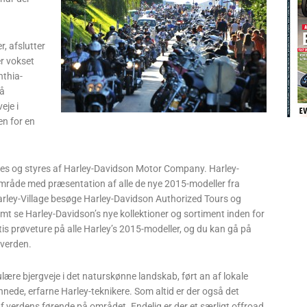
r, afslutter
r vokset
nthia-
på
eje i
en for en
seres og styres af Harley-Davidson Motor Company. Harley-
sområde med præsentation af alle de nye 2015-modeller fra
Harley-Village besøge Harley-Davidson Authorized Tours og
t se Harley-Davidson’s nye kollektioner og sortiment inden for
atis prøveture på alle Harley’s 2015-modeller, og du kan gå på
 verden.
lære bjergveje i det naturskønne landskab, ført an af lokale
nede, erfarne Harley-teknikere. Som altid er der også det
verdens førende på området. Endelig er der et særligt offroad