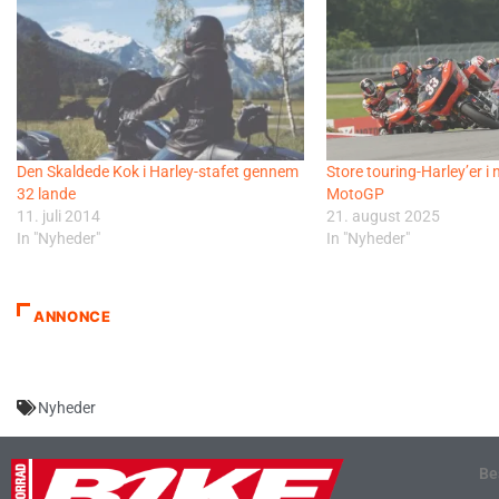
Den Skaldede Kok i Harley-stafet gennem
Store touring-Harley’er i
32 lande
MotoGP
11. juli 2014
21. august 2025
In "Nyheder"
In "Nyheder"
ANNONCE
Nyheder
Be