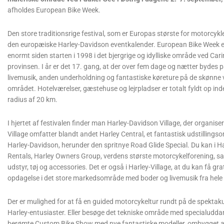
afholdes European Bike Week.
Den store traditionsrige festival, som er Europas største for motorcykle
den europæiske Harley-Davidson eventkalender. European Bike Week e
enormt siden starten i 1998 i det bjergrige og idylliske område ved Cari
provinsen. I år er det 17. gang, at der over fem dage og nætter bydes 
livemusik, anden underholdning og fantastiske køreture på de skønne v
området. Hotelværelser, gæstehuse og lejrpladser er totalt fyldt op ind
radius af 20 km.
I hjertet af festivalen finder man Harley-Davidson Village, der organi
Village omfatter blandt andet Harley Central, et fantastisk udstilling
Harley-Davidson, herunder den spritnye Road Glide Special. Du kan i 
Rentals, Harley Owners Group, verdens største motorcykelforening, sam
udstyr, tøj og accessories. Det er også i Harley-Village, at du kan få gr
opdagelse i det store markedsområde med boder og livemusik fra hele
Der er mulighed for at få en guided motorcykeltur rundt på de spektaku
Harley-entusiaster. Eller besøge det tekniske område med specialuddan
berømte Custom Bike Show med nye fantastiske modeller, ombygget af 