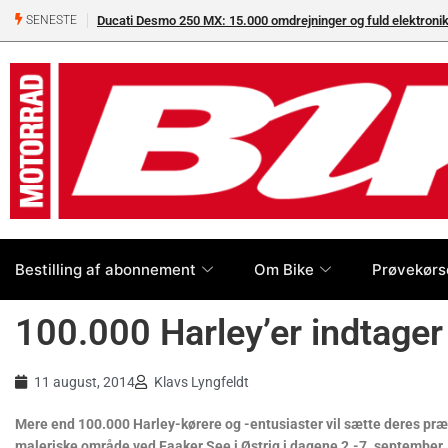
Ducati Desmo 250 MX: 15.000 omdrejninger og fuld elektron
SENESTE
Bestilling af abonnement
Om Bike
Prøvekørs
100.000 Harley’er indtager
11 august, 2014
Klavs Lyngfeldt
Mere end 100.000 Harley-kørere og -entusiaster vil sætte deres præ
maleriske område ved Faaker See i Østrig i dagene 2.-7. september,