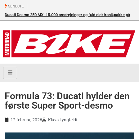
SENESTE
Ducati Desmo 250 MX: 15.000 omdrejninger og fuld elektronikpakke på
crossbanen
Formula 73: Ducati hylder den
første Super Sport-desmo
12 februar, 2026
Klavs Lyngfeldt