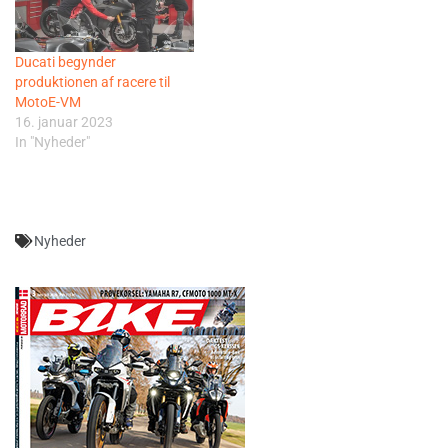
Ducati begynder
produktionen af racere til
MotoE-VM
16. januar 2023
In "Nyheder"
Nyheder