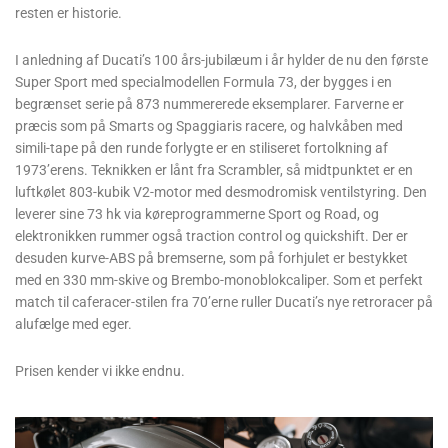
resten er historie.
I anledning af Ducati’s 100 års-jubilæum i år hylder de nu den første
Super Sport med specialmodellen Formula 73, der bygges i en
begrænset serie på 873 nummererede eksemplarer. Farverne er
præcis som på Smarts og Spaggiaris racere, og halvkåben med
simili-tape på den runde forlygte er en stiliseret fortolkning af
1973’erens. Teknikken er lånt fra Scrambler, så midtpunktet er en
luftkølet 803-kubik V2-motor med desmodromisk ventilstyring. Den
leverer sine 73 hk via køreprogrammerne Sport og Road, og
elektronikken rummer også traction control og quickshift. Der er
desuden kurve-ABS på bremserne, som på forhjulet er bestykket
med en 330 mm-skive og Brembo-monoblokcaliper. Som et perfekt
match til caferacer-stilen fra 70’erne ruller Ducati’s nye retroracer på
alufælge med eger.
Prisen kender vi ikke endnu.