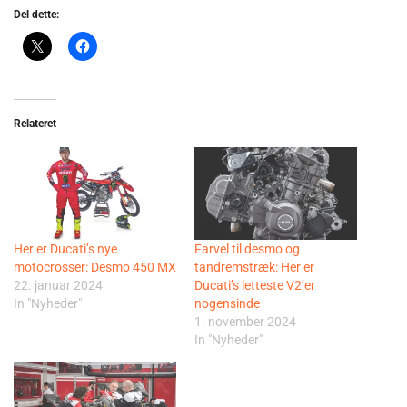
Del dette:
Relateret
Her er Ducati’s nye
Farvel til desmo og
motocrosser: Desmo 450 MX
tandremstræk: Her er
22. januar 2024
Ducati’s letteste V2’er
In "Nyheder"
nogensinde
1. november 2024
In "Nyheder"