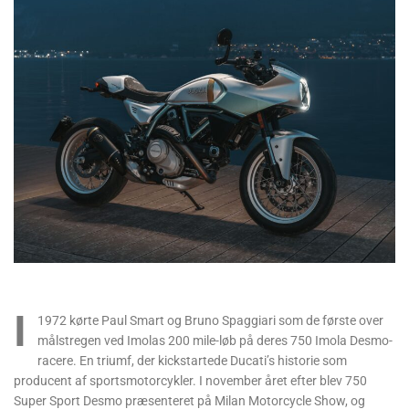
I
1972 kørte Paul Smart og Bruno Spaggiari som de første over
målstregen ved Imolas 200 mile-løb på deres 750 Imola Desmo-
racere. En triumf, der kickstartede Ducati’s historie som
producent af sportsmotorcykler. I november året efter blev 750
Super Sport Desmo præsenteret på Milan Motorcycle Show, og