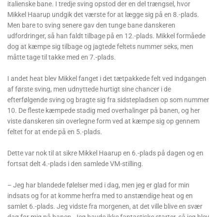
italienske bane. I tredje sving opstod der en del trængsel, hvor
Mikkel Haarup undgik det værste for at lægge sig på en 8.-plads.
Men bare to sving senere gav den tunge bane danskeren
udfordringer, så han faldt tilbage på en 12.-plads. Mikkel formåede
dog at kæmpe sig tilbage og jagtede feltets nummer seks, men
måtte tage til takke med en 7.-plads.
I andet heat blev Mikkel fanget i det tætpakkede felt ved indgangen
af første sving, men udnyttede hurtigt sine chancer i de
efterfølgende sving og bragte sig fra sidstepladsen op som nummer
10. De fleste kæmpede stadig med overhalinger på banen, og her
viste danskeren sin overlegne form ved at kæmpe sig op gennem
feltet for at ende på en 5.-plads.
Dette var nok til at sikre Mikkel Haarup en 6.-plads på dagen og en
fortsat delt 4.-plads i den samlede VM-stilling.
– Jeg har blandede følelser med i dag, men jeg er glad for min
indsats og for at komme herfra med to anstændige heat og en
samlet 6.-plads. Jeg vidste fra morgenen, at det ville blive en svær
dag for mig på banen. Jeg havde ikke fantastiske starter, så jeg blev