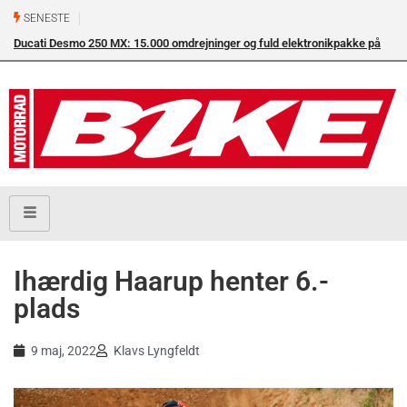
SENESTE
Ducati Desmo 250 MX: 15.000 omdrejninger og fuld elektronikpakke på
Su
crossbanen
en
Ihærdig Haarup henter 6.-
plads
9 maj, 2022
Klavs Lyngfeldt