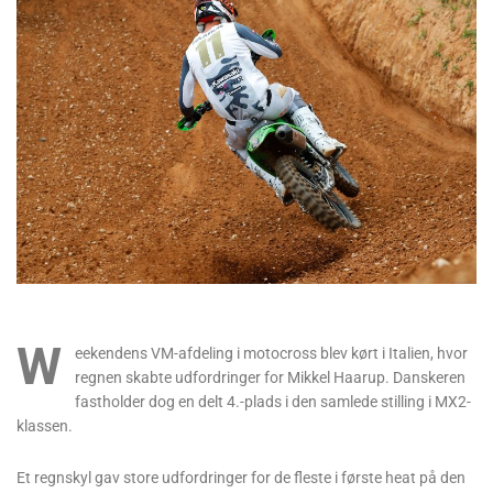
W
eekendens VM-afdeling i motocross blev kørt i Italien, hvor
regnen skabte udfordringer for Mikkel Haarup. Danskeren
fastholder dog en delt 4.-plads i den samlede stilling i MX2-
klassen.
Et regnskyl gav store udfordringer for de fleste i første heat på den