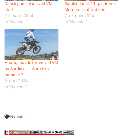
Dansk podieplads ved VM-
Samlet dansk 11.-plads ved
start
Motocross of Nations
11. marts 2024
7. oktober 2024
In "Nyheder"
In "Nyheder"
Haarup havde farten ved VM
på Sardinien – Sara blev
nummer 7
9. april 2024
In "Nyheder"
Nyheder