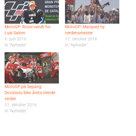
MotoGP: Rossi vandt for
MotoGP: Marquez ny
Luis Salom
verdensmester
6. juni 2016
17. oktober 2016
In "Nyheder"
In "Nyheder"
MotoGP på Sepang:
Dovizioso blev årets niende
vinder
31. oktober 2016
In "Nyheder"