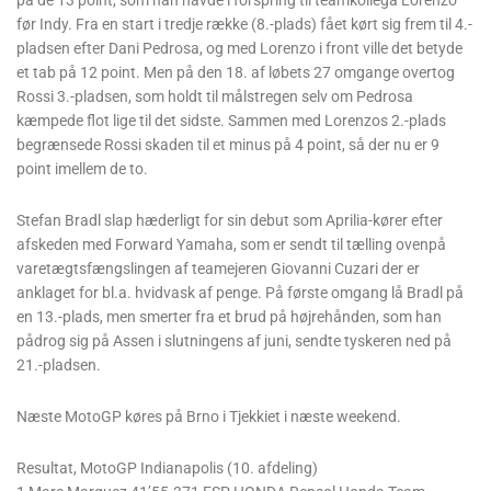
på de 13 point, som han havde i forspring til teamkollega Lorenzo
før Indy. Fra en start i tredje række (8.-plads) fået kørt sig frem til 4.-
pladsen efter Dani Pedrosa, og med Lorenzo i front ville det betyde
et tab på 12 point. Men på den 18. af løbets 27 omgange overtog
Rossi 3.-pladsen, som holdt til målstregen selv om Pedrosa
kæmpede flot lige til det sidste. Sammen med Lorenzos 2.-plads
begrænsede Rossi skaden til et minus på 4 point, så der nu er 9
point imellem de to.
Stefan Bradl slap hæderligt for sin debut som Aprilia-kører efter
afskeden med Forward Yamaha, som er sendt til tælling ovenpå
varetægtsfængslingen af teamejeren Giovanni Cuzari der er
anklaget for bl.a. hvidvask af penge. På første omgang lå Bradl på
en 13.-plads, men smerter fra et brud på højrehånden, som han
pådrog sig på Assen i slutningens af juni, sendte tyskeren ned på
21.-pladsen.
Næste MotoGP køres på Brno i Tjekkiet i næste weekend.
Resultat, MotoGP Indianapolis (10. afdeling)