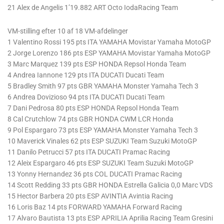
21 Alex de Angelis 1’19.882 ART Octo IodaRacing Team
VM-stilling efter 10 af 18 VM-afdelinger
1 Valentino Rossi 195 pts ITA YAMAHA Movistar Yamaha MotoGP
2 Jorge Lorenzo 186 pts ESP YAMAHA Movistar Yamaha MotoGP
3 Marc Marquez 139 pts ESP HONDA Repsol Honda Team
4 Andrea Iannone 129 pts ITA DUCATI Ducati Team
5 Bradley Smith 97 pts GBR YAMAHA Monster Yamaha Tech 3
6 Andrea Dovizioso 94 pts ITA DUCATI Ducati Team
7 Dani Pedrosa 80 pts ESP HONDA Repsol Honda Team
8 Cal Crutchlow 74 pts GBR HONDA CWM LCR Honda
9 Pol Espargaro 73 pts ESP YAMAHA Monster Yamaha Tech 3
10 Maverick Vinales 62 pts ESP SUZUKI Team Suzuki MotoGP
11 Danilo Petrucci 57 pts ITA DUCATI Pramac Racing
12 Aleix Espargaro 46 pts ESP SUZUKI Team Suzuki MotoGP
13 Yonny Hernandez 36 pts COL DUCATI Pramac Racing
14 Scott Redding 33 pts GBR HONDA Estrella Galicia 0,0 Marc VDS
15 Hector Barbera 20 pts ESP AVINTIA Avintia Racing
16 Loris Baz 14 pts FORWARD YAMAHA Forward Racing
17 Alvaro Bautista 13 pts ESP APRILIA Aprilia Racing Team Gresini