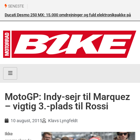
SENESTE
Ducati Desmo 250 MX: 15.000 omdrejninger og fuld elektronikpakke på
Su
crossbanen
en
MotoGP: Indy-sejr til Marquez
– vigtig 3.-plads til Rossi
10 august, 2015
Klavs Lyngfeldt
Ikke