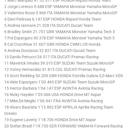
1 Marc Marquez 41’55.371 ESP HONDA Repsol Honda Team
2 Jorge Lorenzo 0.688 ESP YAMAHA Movistar Yamaha MotoGP
3 Valentino Rossi 5.966 ITA YAMAHA Movistar Yamaha MotoGP
4 Dani Pedrosa 6.147 ESP HONDA Repsol Honda Team
5 Andrea Iannone 21.528 ITA DUCATI Ducati Team
6 Bradley Smith 21.751 GBR YAMAHA Monster Yamaha Tech 3
7 Pol Espargaro 30.378 ESP YAMAHA Monster Yamaha Tech 3
8 Cal Crutchlow 31.607 GBR HONDA CWM LCR Honda
9 Andrea Dovizioso 32.821 ITA DUCATI Ducati Team
10 Danilo Petrucci 34.517 ITA DUCATI Pramac Racing
11 Maverick Vinales 39.010 ESP SUZUKI Team Suzuki MotoGP
12 Yonny Hernandez 41.815 COL DUCATI Pramac Racing
13 Scott Redding 50.209 GBR HONDA Estrella Galicia 0,0 Marc VDS
14 Aleix Espargaro 1’00.465 ESP SUZUKI Team Suzuki MotoGP
15 Hector Barbera 1’04.147 ESP AVINTIA Avintia Racing
16 Nicky Hayden 1’05.066 USA HONDA Drive M7 Aspar
17 Mike De Meglio 1’06.941 FRA AVINTIA Avintia Racing
18 Alvaro Bautista 1’13.862 ESP APRILIA Aprilia Racing Team
Gresini
19 Eugene Laverty 1’18.706 HONDA Drive M7 Aspar
20 Stefan Bradl 1’19.730 GER FORWARD YAMAHA Forward Racing