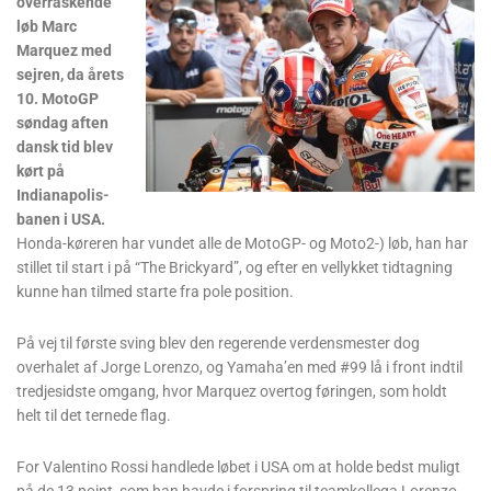
overraskende
løb Marc
Marquez med
sejren, da årets
10. MotoGP
søndag aften
dansk tid blev
kørt på
Indianapolis-
banen i USA.
Honda-køreren har vundet alle de MotoGP- og Moto2-) løb, han har
stillet til start i på “The Brickyard”, og efter en vellykket tidtagning
kunne han tilmed starte fra pole position.
På vej til første sving blev den regerende verdensmester dog
overhalet af Jorge Lorenzo, og Yamaha’en med #99 lå i front indtil
tredjesidste omgang, hvor Marquez overtog føringen, som holdt
helt til det ternede flag.
For Valentino Rossi handlede løbet i USA om at holde bedst muligt