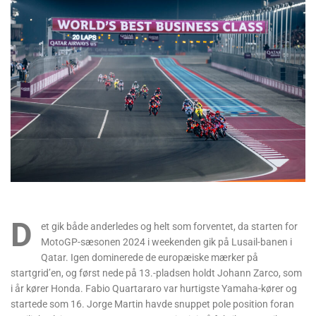
D
et gik både anderledes og helt som forventet, da starten for
MotoGP-sæsonen 2024 i weekenden gik på Lusail-banen i
Qatar. Igen dominerede de europæiske mærker på
startgrid’en, og først nede på 13.-pladsen holdt Johann Zarco, som
i år kører Honda. Fabio Quartararo var hurtigste Yamaha-kører og
startede som 16. Jorge Martin havde snuppet pole position foran