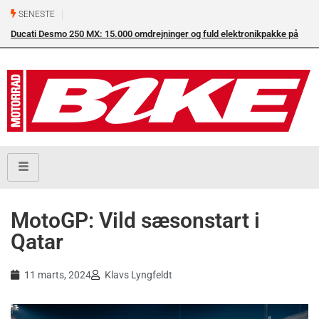
SENESTE
Ducati Desmo 250 MX: 15.000 omdrejninger og fuld elektronikpakke på
Su
crossbanen
en
MotoGP: Vild sæsonstart i
Qatar
11 marts, 2024
Klavs Lyngfeldt