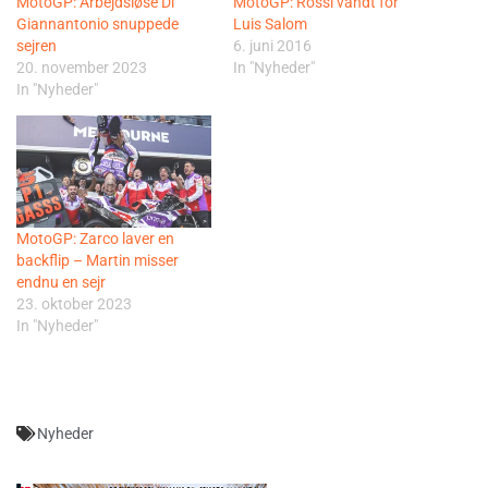
MotoGP: Arbejdsløse Di
MotoGP: Rossi vandt for
Giannantonio snuppede
Luis Salom
sejren
6. juni 2016
20. november 2023
In "Nyheder"
In "Nyheder"
MotoGP: Zarco laver en
backflip – Martin misser
endnu en sejr
23. oktober 2023
In "Nyheder"
Nyheder