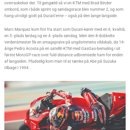
overraskelser der. Til gengæld så vi en KTM med Brad Binder
ombord, som i både sprint og søndagsrace blev nummer 2, og som
hang utroligt godt på Ducati’erne – også på den lange langside.
Marc Marquez kom fint fra start som Ducati-kører med en 6. kvaltid,
en 5.-plads lørdag og en 4.-plads søndag. Men den 8-dobbelte
verdensmester fik en smagsprøve på ungdommens vildskab, da 19-
årige Pedro Acosta på en satellit-KTM med GasGas-bemaling i sit
første MotoGP-race over fuld distance udbremsede ham for enden
af langsiden. Pludselig kom man til at tænke på Abe på Suzuka
tilbage i 1994.