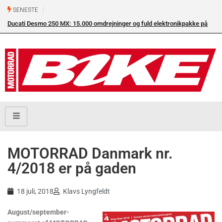
SENESTE
Ducati Desmo 250 MX: 15.000 omdrejninger og fuld elektronikpakke på
Su
crossbanen
en
MOTORRAD Danmark nr.
4/2018 er på gaden
18 juli, 2018
Klavs Lyngfeldt
August/september-