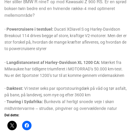
Her stiller BMW R nineT op mod Kawasaki Z 900 RS. Er en sprød
bokser-twin bedre end en hvinende række-4 med optimeret
mellemområde?
· Powercruisere i testduel:
Ducati XDiavel S og Harley-Davidson
Breakout 114 drives begge af store, kraftige V2-motorer. Men der er
stor forskel på, hvordan de mange kræfter afleveres, og hvordan de
to powercruisere styrer
· Langdistancetest af Harley-Davidson XL 1200 CA:
Mærket fra
Milwaukee har tidligere triumferet i MOTORRAD’s 50.000 km-test.
Nu er det Sportster 1200’s tur til at komme gennem vridemaskinen
· Dæktest:
Vi tester seks par sportstouringdæk på våd og tør asfalt,
på bane, på landevej, som nye og efter 3600 km
Bunkevis af herligt snoede veje i skøn
· Touring i Sydafrika:
midtvintervarme – strudse, pingviner og overvældende natur
Del dette: