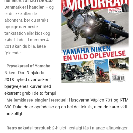
nummeret af MOTORRAD
Danmark er i handlen –
og
er du ikke allerede
abonnent, bør du straks
opsøge nærmeste
tankstation eller kiosk og
købe bladet. I nummer 4
2018 kan du bl.a. læse
følgende:
· Prøvekørsel af Yamaha
Den 3-hjulede
Niken:
2018-nyhed overrasker i
bjergvejenes kurver med
ekstremt greb i de to forhjul
Husqvarna Vitpilen 701 og KTM
· Mellemklasse-singler i testduel:
690 Duke deler oprindelse og en hel del teknik, men de kører vidt
forskelligt
2-hjulet nostalgi fås i mange aftapninger.
· Retro nakeds i testduel: