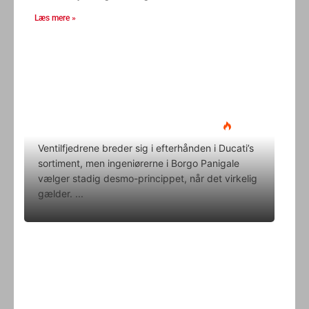
Læs mere »
Ducati Desmo 250 MX: 15.000
omdrejninger og fuld
elektronikpakke på crossbanen
Klavs Lyngfeldt
22. juni 2026
Ventilfjedrene breder sig i efterhånden i Ducati’s
sortiment, men ingeniørerne i Borgo Panigale
vælger stadig desmo-princippet, når det virkelig
gælder.
Superbike-VM skifter til carbon-
bremser med Brembo som
eneleverandør