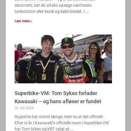
abonnent, bør du straks opsøge nærmeste
tankstation eller kiosk og købe bladet. I
Læs mere »
Superbike-VM: Tom Sykes forlader
Kawasaki – og hans afløser er fundet
18. juli 2018
Rygterne har svirret længe, men nu er det officielt:
Efter ni år i Kawasaki’s officielle team i Superbike-VM
har Tom Sykes og KRT valgt at