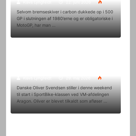
Klavs Lyngfeldt
22. juni 2026
Selvom bremseskiver i carbon dukkede op i 500
GP i slutningen af 1980’erne og er obligatoriske i
MotoGP, har man
Oliver Svendsen kører VM på Aragon
i denne weekend
Klavs Lyngfeldt
29. maj 2026
Danske Oliver Svendsen stiller i denne weekend
til start i SportBike-klassen ved VM-afdelingen
Aragon. Oliver er blevet tilkaldt som afløser