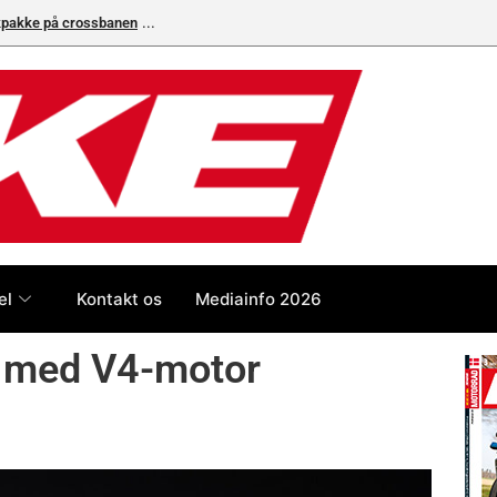
ikpakke på crossbanen
Superbike-VM skifter til carbon-bremser med Bremb
el
Kontakt os
Mediainfo 2026
l med V4-motor