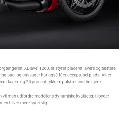
gængeren, XDiavel 1260, er styret placeret lavere og tættere
ng bag, og passager har også fået acceptabel plads. Alt er
ent lavere og 25 procent tykkere polstret end tidligere.
en vil man udfordre modellens dynamiske kvaliteter, tilbyder
ingen bliver mere sportslig.