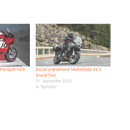
 Panigale V4 R
Ducati præsenterer Multistrada V4 S
Grand Tour
21. september 2023
In "Nyheder"