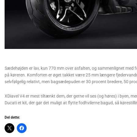
Sædehøjden er lav, kun 770 mm over asfalten, og sammenlignet med for
på køreren. Komforten er øget takket være 25 mm længere fjedervandri
selvfølgelig relativt, men bagsædepuden er 30 procent bredere, 50 proc
XDiavel V4 er mest tiltænkt dem, der gerne vil ses (og høres) i byen, m
Ducati et kit, der gør det muligt at flytte fodhvilerne bagud, så kørestill
Del dette: