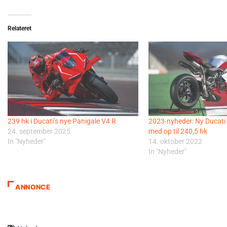
Relateret
239 hk i Ducati’s nye Panigale V4 R
2023-nyheder: Ny Ducati
24. september 2025
med op til 240,5 hk
In "Nyheder"
14. oktober 2022
In "Nyheder"
ANNONCE