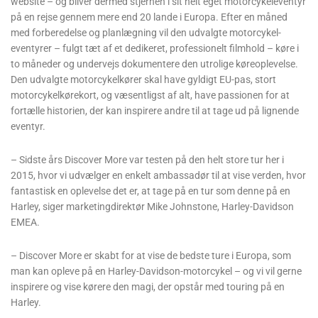
website – og bliver dermed stjernen i sit helt eget motorcykeleventyr
på en rejse gennem mere end 20 lande i Europa. Efter en måned
med forberedelse og planlægning vil den udvalgte motorcykel-
eventyrer – fulgt tæt af et dedikeret, professionelt filmhold – køre i
to måneder og undervejs dokumentere den utrolige køreoplevelse.
Den udvalgte motorcykelkører skal have gyldigt EU-pas, stort
motorcykelkørekort, og væsentligst af alt, have passionen for at
fortælle historien, der kan inspirere andre til at tage ud på lignende
eventyr.
– Sidste års Discover More var testen på den helt store tur her i
2015, hvor vi udvælger en enkelt ambassadør til at vise verden, hvor
fantastisk en oplevelse det er, at tage på en tur som denne på en
Harley, siger marketingdirektør Mike Johnstone, Harley-Davidson
EMEA.
– Discover More er skabt for at vise de bedste ture i Europa, som
man kan opleve på en Harley-Davidson-motorcykel – og vi vil gerne
inspirere og vise kørere den magi, der opstår med touring på en
Harley.