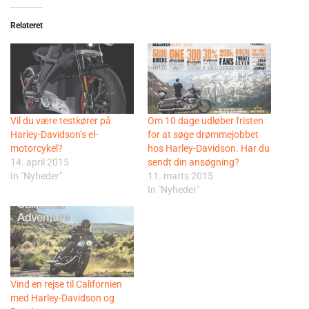
Relateret
Vil du være testkører på
Om 10 dage udløber fristen
Harley-Davidson’s el-
for at søge drømmejobbet
motorcykel?
hos Harley-Davidson. Har du
14. april 2015
sendt din ansøgning?
In "Nyheder"
11. marts 2015
In "Nyheder"
Vind en rejse til Californien
med Harley-Davidson og