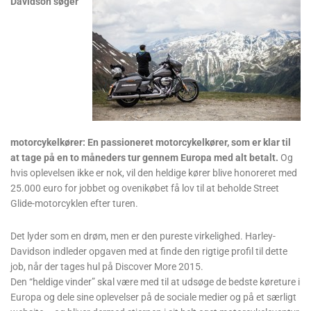
Davidson søger
motorcykelkører: En passioneret motorcykelkører, som er klar til
at tage på en to måneders tur gennem Europa med alt betalt.
Og
hvis oplevelsen ikke er nok, vil den heldige kører blive honoreret med
25.000 euro for jobbet og ovenikøbet få lov til at beholde Street
Glide-motorcyklen efter turen.
Det lyder som en drøm, men er den pureste virkelighed. Harley-
Davidson indleder opgaven med at finde den rigtige profil til dette
job, når der tages hul på Discover More 2015.
Den “heldige vinder” skal være med til at udsøge de bedste køreture i
Europa og dele sine oplevelser på de sociale medier og på et særligt