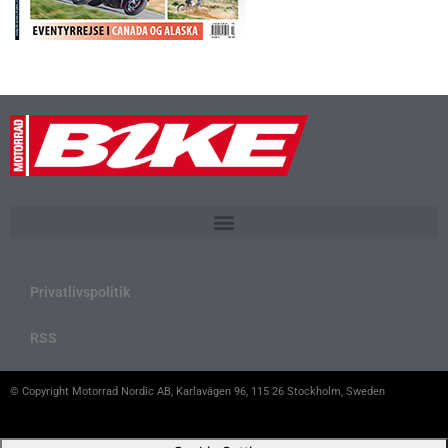
Privatlivspolitik
RSS
© Copyright Motorrad Nordic AB, Karlavägen 96, 115 26 Stockholm, Sweden