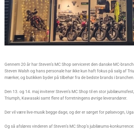
Gennem 20 år har Steven’s MC Shop serviceret den danske MC-branche f
Steven Walsh og hans personale har ikke kun haft fokus på salg af Tr
mærker, og butikken byder på tilbehør fra de bedste brands i branchen
Den 13. og 14. maj inviterer Steven’s MC Shop til en stor jubilæumsfes
Triumph, Kawasaki samt flere af forretningens øvrige leverandører.
Der vil være live-musik begge dage, og der er sørget for pølsevogn, Uga
Og så afsløres vinderen af Steven’s MC Shop’s jubilæums-konkurrence: