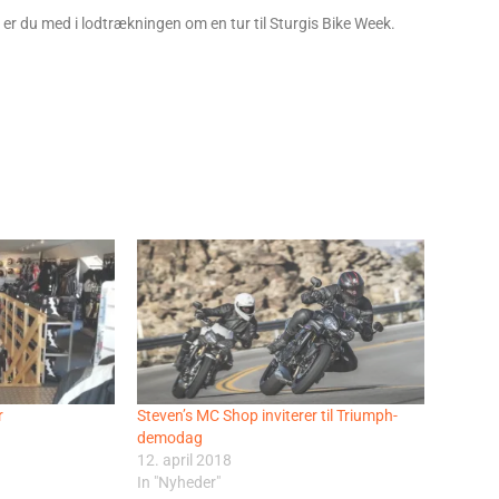
er du med i lodtrækningen om en tur til Sturgis Bike Week.
r
Steven’s MC Shop inviterer til Triumph-
demodag
12. april 2018
In "Nyheder"