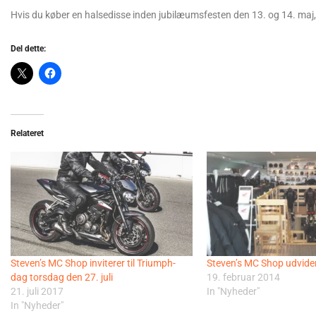
Hvis du køber en halsedisse inden jubilæumsfesten den 13. og 14. maj, 
Del dette:
Relateret
Steven’s MC Shop inviterer til Triumph-
Steven’s MC Shop udvide
dag torsdag den 27. juli
19. februar 2014
21. juli 2017
In "Nyheder"
In "Nyheder"