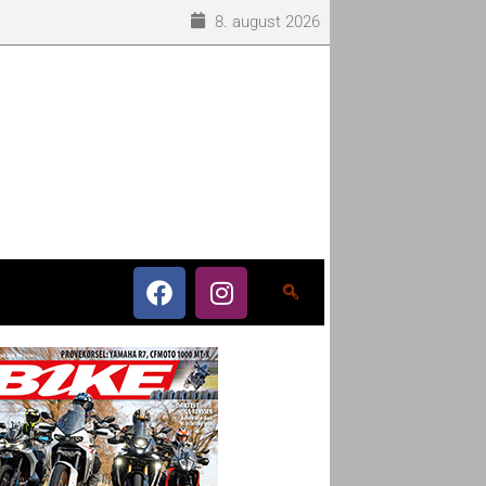
8. august 2026
o som eneleverandør