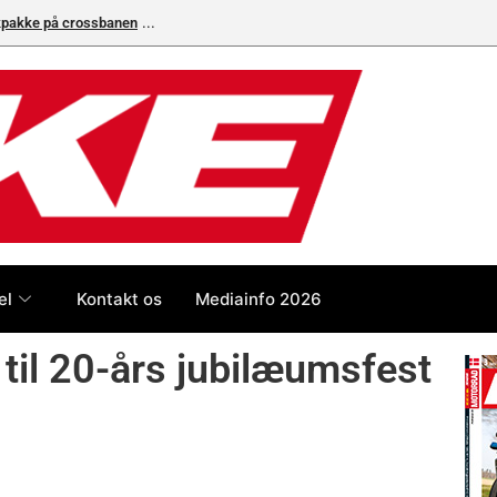
ikpakke på crossbanen
Superbike-VM skifter til carbon-bremser med Bremb
el
Kontakt os
Mediainfo 2026
 til 20-års jubilæumsfest