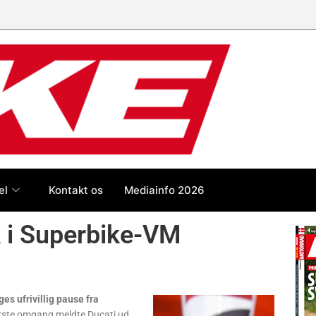
el
Kontakt os
Mediainfo 2026
 i Superbike-VM
s ufrivillig pause fra
første omgang meldte Ducati ud,