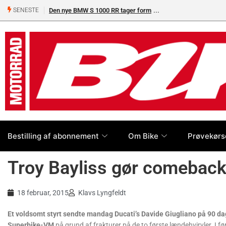
Den nye BMW S 1000 RR tager form
SENESTE
Bestilling af abonnement
Om Bike
Prøvekørs
Troy Bayliss gør comeback
18 februar, 2015
Klavs Lyngfeldt
Et voldsomt styrt sendte mandag Ducati’s Davide Giugliano på 90 dage
Superbike-VM
på grund af frakturer på de to første lændehvirvler. I 