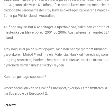
at Giugliano ikke ville blive afløst af en anden kører, men nu meddeler t
tredobbelte verdensmester Troy Bayliss overtager italienerens Panig
åbner på Phillip Island i Australien.
45-årige Bayliss har ikke deltaget i Superbike-VM, siden han vandt titlen
mesterskaber blev erobret i 2001 og 2006. Australieren har vundet 52 
Island.
Troy Bayliss er på en svær opgave, men han har før gjort det umulige: 
gæstekører i MotoGP ved finalen i Valencia. Han kvalificerede sig som
– og tog starten og bankede hele banden inklusive Rossi, Pedrosa, Capi
nykronede verdensmester Nicky Hayden.
Kan han gentage succesen?
Weekendens løb kan ses live på Eurosport, hvor løb 1 transmitteres kl.
fra Superpole på Eurosport 2.
Del dette: