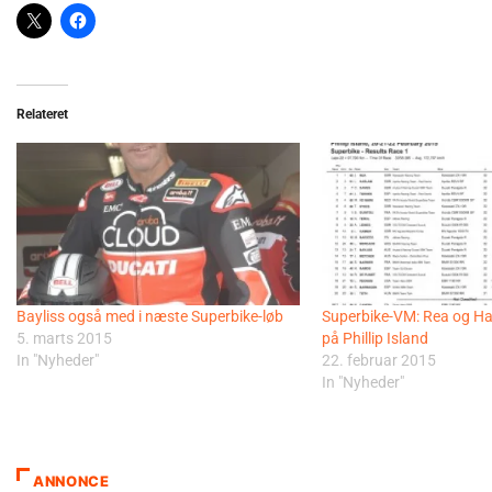
Relateret
Bayliss også med i næste Superbike-løb
Superbike-VM: Rea og H
5. marts 2015
på Phillip Island
In "Nyheder"
22. februar 2015
In "Nyheder"
ANNONCE