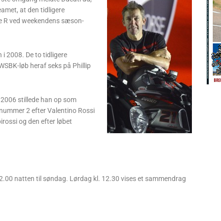
eamet, at den tidligere
ale R ved weekendens sæson-
 i 2008. De to tidligere
WSBK-løb heraf seks på Phillip
I 2006 stillede han op som
 nummer 2 efter Valentino Rossi
rossi og den efter løbet
 2.00 natten til søndag. Lørdag kl. 12.30 vises et sammendrag