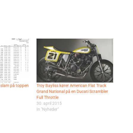
aslam på toppen
Troy Bayliss kører American Flat Track
Grand National på en Ducati Scrambler
Full Throttle
30. april 2015
In "Nyheder"