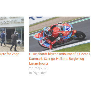
iere for Voge
C. Reinhardt bliver distributør af ZXMoto i
Danmark, Sverige, Holland, Belgien og
Luxembourg
27. maj 2026
In "Nyheder"