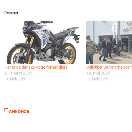
Relateret
Her er de danske Voge-forhandlere
Vellykket Danmarks-prem
21. marts 2025
19. maj 2025
In "Nyheder"
In "Nyheder"
ANNONCE