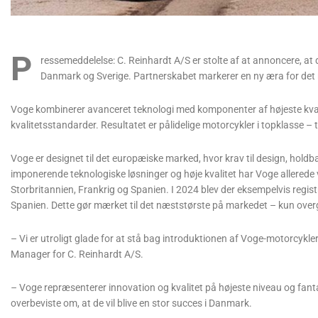
P
ressemeddelelse: C. Reinhardt A/S er stolte af at annoncere, at d
Danmark og Sverige. Partnerskabet markerer en ny æra for det
Voge kombinerer avanceret teknologi med komponenter af højeste kvali
kvalitetsstandarder. Resultatet er pålidelige motorcykler i topklasse – 
Voge er designet til det europæiske marked, hvor krav til design, hol
imponerende teknologiske løsninger og høje kvalitet har Voge allerede
Storbritannien, Frankrig og Spanien. I 2024 blev der eksempelvis regi
Spanien. Dette gør mærket til det næststørste på markedet – kun ove
– Vi er utroligt glade for at stå bag introduktionen af Voge-motorcykle
Manager for C. Reinhardt A/S.
–
Voge repræsenterer innovation og kvalitet på højeste niveau og fantas
overbeviste om, at de vil blive en stor succes i Danmark.