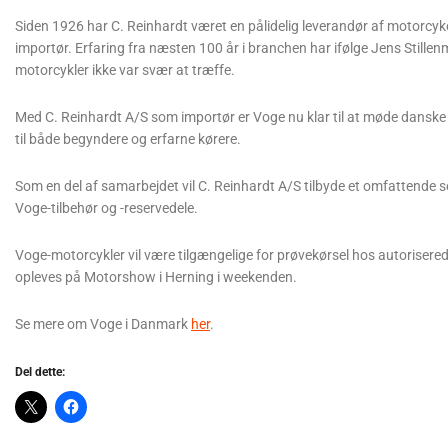
Siden 1926 har C. Reinhardt været en pålidelig leverandør af motorcy
importør. Erfaring fra næsten 100 år i branchen har ifølge Jens Stille
motorcykler ikke var svær at træffe.
Med C. Reinhardt A/S som importør er Voge nu klar til at møde danske m
til både begyndere og erfarne kørere.
Som en del af samarbejdet vil C. Reinhardt A/S tilbyde et omfattende s
Voge-tilbehør og -reservedele.
Voge-motorcykler vil være tilgængelige for prøvekørsel hos autorisered
opleves på Motorshow i Herning i weekenden.
Se mere om Voge i Danmark
her
.
Del dette: