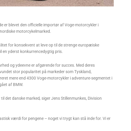
e er blevet den officielle importør af Voge-motorcykler i
 nordiske motorcykelmarked.
tet for konsekvent at leve op til de strenge europæiske
til en yderst konkurrencedygtig pris.
dbarhed og ydeevne er afgørende for succes. Med deres
 vundet stor popularitet på markeder som Tyskland,
streret mere end 4300 Voge-motorcykler i adventure-segmentet i
rgået af BMW.
r til det danske marked
,
siger Jens Stillenmunkes, Division
tisk værdi for pengene – noget vi trygt kan stå inde for. Vi er