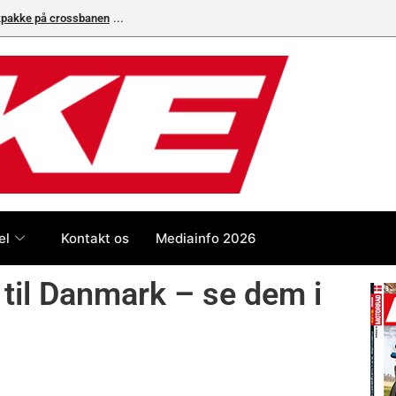
ikpakke på crossbanen
Superbike-VM skifter til carbon-bremser med Bremb
el
Kontakt os
Mediainfo 2026
til Danmark – se dem i