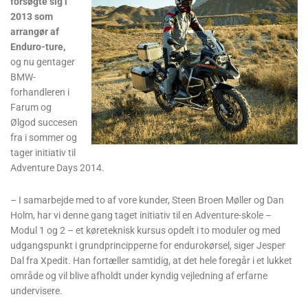
forsøgte sig i
2013 som
arrangør af
Enduro-ture,
og nu gentager
BMW-
forhandleren i
Farum og
Ølgod succesen
fra i sommer og
tager initiativ til
Adventure Days 2014.
– I samarbejde med to af vore kunder, Steen Broen Møller og Dan
Holm, har vi denne gang taget initiativ til en Adventure-skole –
Modul 1 og 2 – et køreteknisk kursus opdelt i to moduler og med
udgangspunkt i grundprincipperne for endurokørsel, siger Jesper
Dal fra Xpedit. Han fortæller samtidig, at det hele foregår i et lukket
område og vil blive afholdt under kyndig vejledning af erfarne
undervisere.