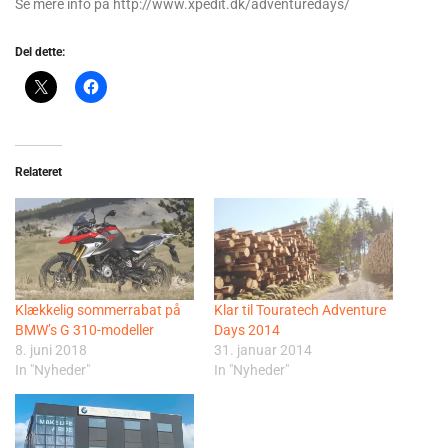
Se mere info på http://www.xpedit.dk/adventuredays/
Del dette:
Relateret
Klækkelig sommerrabat på
Klar til Touratech Adventure
BMW’s G 310-modeller
Days 2014
8. juni 2018
31. januar 2014
In "Nyheder"
In "Nyheder"