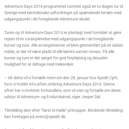
Adventure Days 2014-programmet rummer også en to-dages tur til
Sverige med køretekniske udfordringer på spændende terræn med
udgangspunkt i de foregående Adventure-skoler.
Turen op til Adventure Days 2014 er planlagt med formålet at gøre
rejsen til en totaloplevelse med udgangspunkt i de foregående
kurser og ture. Alle arrangementer vil blive gennemført på en sådan
måde, at der vil være plads til alle kørere uanset niveau. På alle
kurser og ture er det sørget for god forplejning og desuden
mulighed for at deltage med mekaniker.
– Alt dette vil vi fortælle mere om den 28. januar hos Xpedit CpH,
hvor vi holder info-aften omkring Adventure Days 2014. Denne
aften har vi inviteret forhandlere, som vil vise og fortælle om deres
udstyr til Adventure- og Endurokørsel, siger Jesper Dal.
Tilmelding sker efter “først til mølle”-princippet. Bindende tilmelding
kan foretages på event@xpedit.dk