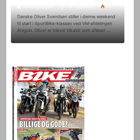
Klavs Lyngfeldt
29. maj 2026
Danske Oliver Svendsen stiller i denne weekend
til start i SportBike-klassen ved VM-afdelingen
Aragon. Oliver er blevet tilkaldt som afløser