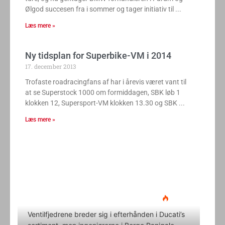
Ølgod succesen fra i sommer og tager initiativ til
Læs mere »
Ny tidsplan for Superbike-VM i 2014
17. december 2013
Trofaste roadracingfans af har i årevis været vant til
at se Superstock 1000 om formiddagen, SBK løb 1
klokken 12, Supersport-VM klokken 13.30 og SBK
Læs mere »
Ducati Desmo 250 MX: 15.000
omdrejninger og fuld
elektronikpakke på crossbanen
Klavs Lyngfeldt
22. juni 2026
Ventilfjedrene breder sig i efterhånden i Ducati’s