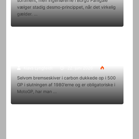
sortiment, men ingeniørerne i Borgo Panigale
vælger stadig desmo-princippet, når det virkelig
gælder.
Superbike-VM skifter til carbon-
bremser med Brembo som
eneleverandør
Klavs Lyngfeldt
22. juni 2026
Selvom bremseskiver i carbon dukkede op i 500
GP i slutningen af 1980’erne og er obligatoriske i
MotoGP, har man
Oliver Svendsen kører VM på Aragon
i denne weekend