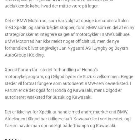
udelukkende købe, hvad der måtte være på lager.
Det er BMW Motorrad, som har valgt at opsige forhandleraftalen
med Xpedit, og samarbejdet stopper, fordi BMW som en del af en ny
strategi ønsker at integrere salget af motorcykler i BMW’s bilhuse.
BMW Motorrad har ikke meldt noget officielt ud, men de nye
forhandlere bliver angiveligt Jan Nygaard AS i Lyngby og Bayern
AutoGroup i Kolding.
Xpedit Farum får i stedet forhandling af Honda’s
motorcykelprogram, og i Ølgod byder de Suzuki velkommen. Begge
steder vil fortsat fungere som autoriseret BMW-serviceværksted. I
Farum er de det også for Honda og Kawasaki, mens Ølgod er
autoriseret værksted for Suzuki og Kawasaki.
Det er ikke nyt for Xpedit at handle med andre mærker end BMW.
Afdelingen i Ølgod har tidligere haft Kawasaki’er i sortimentet, og i
Farum havde man oprindeligt både Triumph og Kawasaki.