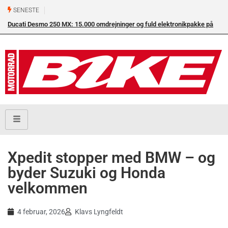
SENESTE
Ducati Desmo 250 MX: 15.000 omdrejninger og fuld elektronikpakke på
crossbanen
Xpedit stopper med BMW – og
byder Suzuki og Honda
velkommen
4 februar, 2026
Klavs Lyngfeldt