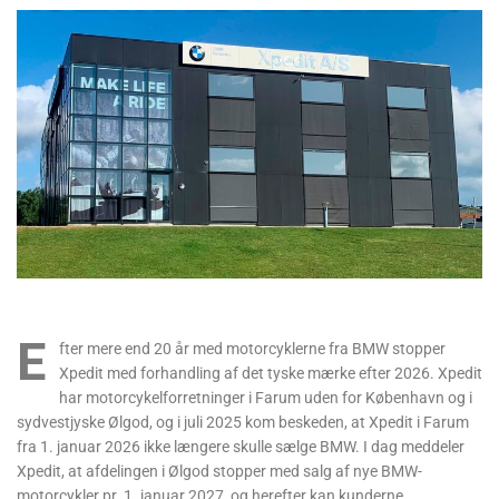
E
fter mere end 20 år med motorcyklerne fra BMW stopper
Xpedit med forhandling af det tyske mærke efter 2026. Xpedit
har motorcykelforretninger i Farum uden for København og i
sydvestjyske Ølgod, og i juli 2025 kom beskeden, at Xpedit i Farum
fra 1. januar 2026 ikke længere skulle sælge BMW. I dag meddeler
Xpedit, at afdelingen i Ølgod stopper med salg af nye BMW-
motorcykler pr. 1. januar 2027, og herefter kan kunderne