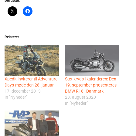
Del dette:
Relateret
Xpedit inviterer til Adventure
Sæt kryds i kalenderen: Den
Days-møde den 28. januar
19. september præsenteres
17. december 2013
BMW R18 i Danmark
In "Nyheder"
28. august 2020
In "Nyheder"