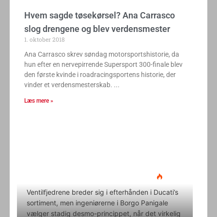
Hvem sagde tøsekørsel? Ana Carrasco
slog drengene og blev verdensmester
1. oktober 2018
Ana Carrasco skrev søndag motorsportshistorie, da
hun efter en nervepirrende Supersport 300-finale blev
den første kvinde i roadracingsportens historie, der
vinder et verdensmesterskab.
Læs mere »
Ducati Desmo 250 MX: 15.000
omdrejninger og fuld
elektronikpakke på crossbanen
Klavs Lyngfeldt
22. juni 2026
Ventilfjedrene breder sig i efterhånden i Ducati’s
sortiment, men ingeniørerne i Borgo Panigale
vælger stadig desmo-princippet, når det virkelig