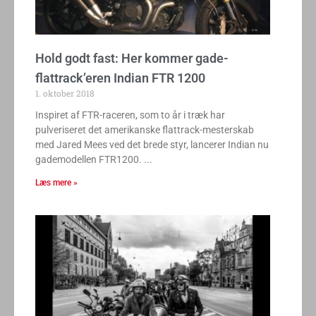
Hold godt fast: Her kommer gade-
flattrack’eren Indian FTR 1200
1. oktober 2018
Inspiret af FTR-raceren, som to år i træk har
pulveriseret det amerikanske flattrack-mesterskab
med Jared Mees ved det brede styr, lancerer Indian nu
gademodellen FTR1200.
Læs mere »