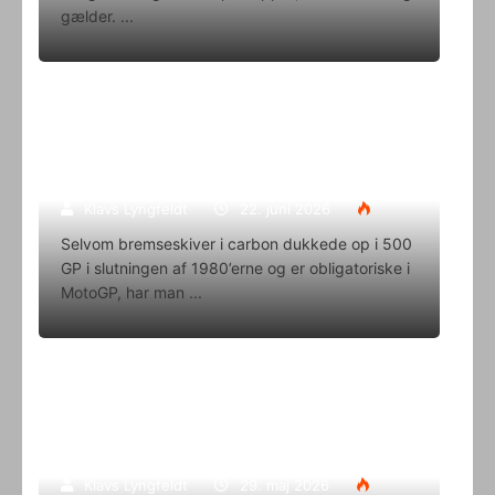
gælder.
Superbike-VM skifter til carbon-
bremser med Brembo som
eneleverandør
Klavs Lyngfeldt
22. juni 2026
Selvom bremseskiver i carbon dukkede op i 500
GP i slutningen af 1980’erne og er obligatoriske i
MotoGP, har man
Oliver Svendsen kører VM på Aragon
i denne weekend
Klavs Lyngfeldt
29. maj 2026