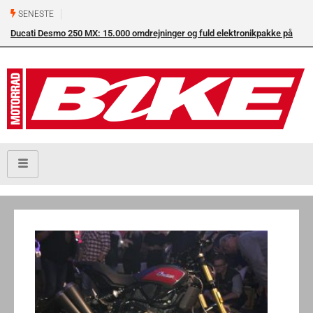
SENESTE
Ducati Desmo 250 MX: 15.000 omdrejninger og fuld elektronikpakke på
crossbanen