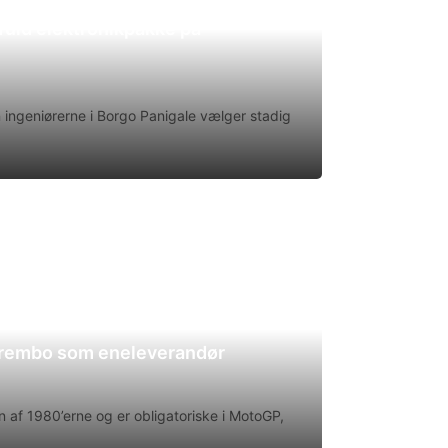
uld elektronikpakke på
en ingeniørerne i Borgo Panigale vælger stadig
Brembo som eneleverandør
 af 1980’erne og er obligatoriske i MotoGP,