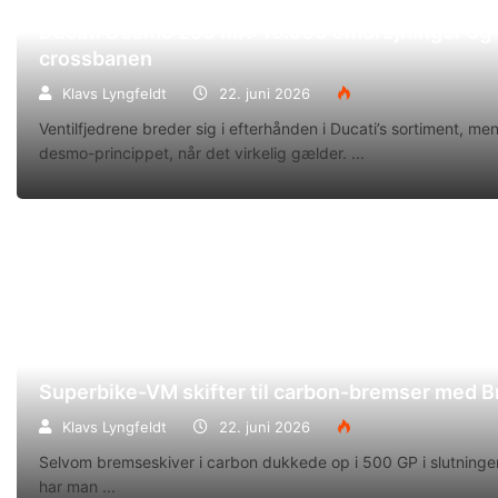
Ducati Desmo 250 MX: 15.000 omdrejninger og f
crossbanen
Klavs Lyngfeldt
22. juni 2026
Ventilfjedrene breder sig i efterhånden i Ducati’s sortiment, m
desmo-princippet, når det virkelig gælder.
Superbike-VM skifter til carbon-bremser med 
Klavs Lyngfeldt
22. juni 2026
Selvom bremseskiver i carbon dukkede op i 500 GP i slutningen
har man