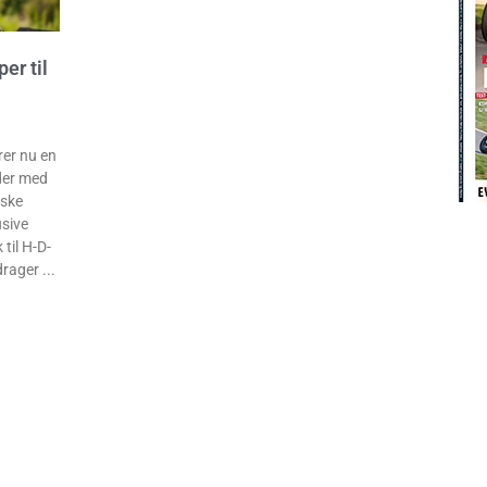
r til
er nu en
 der med
iske
usive
 til H-D-
drager