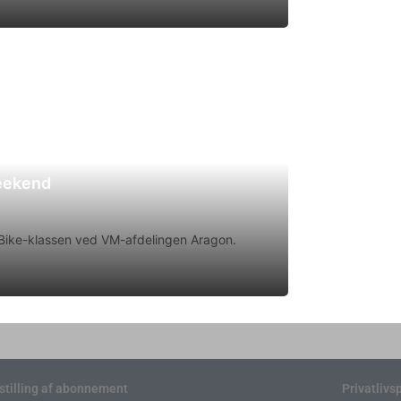
weekend
rtBike-klassen ved VM-afdelingen Aragon.
stilling af abonnement
Privatlivsp