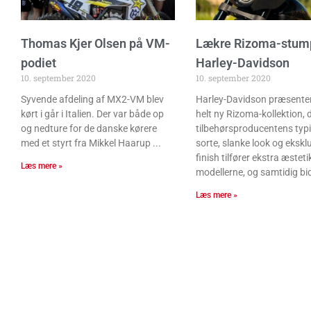
Thomas Kjer Olsen på VM-
Lækre Rizoma-stumpe
podiet
Harley-Davidson
10. september 2020
10. september 2020
Syvende afdeling af MX2-VM blev
Harley-Davidson præsenter
kørt i går i Italien. Der var både op
helt ny Rizoma-kollektion,
og nedture for de danske kørere
tilbehørsproducentens typ
med et styrt fra Mikkel Haarup
sorte, slanke look og ekskl
finish tilfører ekstra æstetik
Læs mere »
modellerne, og samtidig bi
Læs mere »