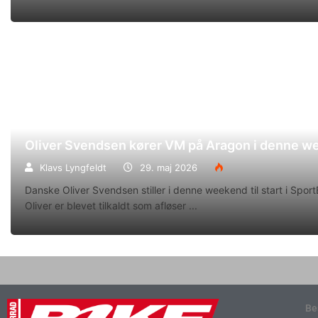
Oliver Svendsen kører VM på Aragon i denne 
Klavs Lyngfeldt
29. maj 2026
Danske Oliver Svendsen stiller i denne weekend til start i Spo
Oliver er blevet tilkaldt som afløser
Be