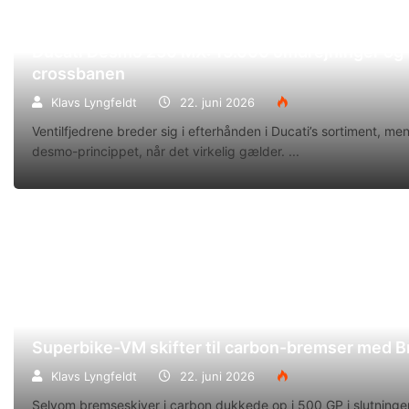
Ducati Desmo 250 MX: 15.000 omdrejninger og f
crossbanen
Klavs Lyngfeldt
22. juni 2026
Ventilfjedrene breder sig i efterhånden i Ducati’s sortiment, m
desmo-princippet, når det virkelig gælder.
Superbike-VM skifter til carbon-bremser med 
Klavs Lyngfeldt
22. juni 2026
Selvom bremseskiver i carbon dukkede op i 500 GP i slutningen