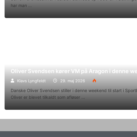
har man
Oliver Svendsen kører VM på Aragon i denne 
Klavs Lyngfeldt
29. maj 2026
Danske Oliver Svendsen stiller i denne weekend til start i Spo
Oliver er blevet tilkaldt som afløser