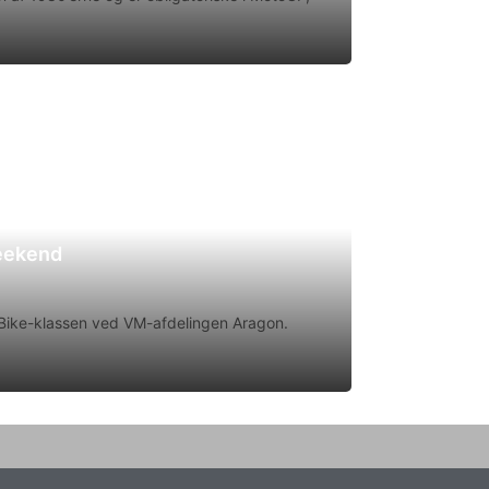
weekend
rtBike-klassen ved VM-afdelingen Aragon.