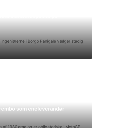
uld elektronikpakke på
en ingeniørerne i Borgo Panigale vælger stadig
Brembo som eneleverandør
 af 1980’erne og er obligatoriske i MotoGP,