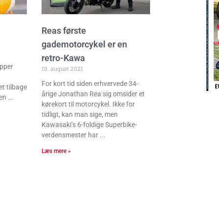
Reas første
gademotorcykel er en
retro-Kawa
opper
19. august 2021
For kort tid siden erhvervede 34-
t tilbage
årige Jonathan Rea sig omsider et
en
kørekort til motorcykel. Ikke for
tidligt, kan man sige, men
Kawasaki’s 6-foldige Superbike-
verdensmester har
Læs mere »