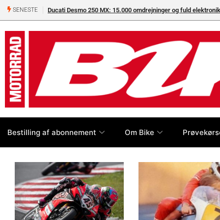
Ducati Desmo 250 MX: 15.000 omdrejninger og fuld elektron
SENESTE
Bestilling af abonnement
Om Bike
Prøvekørs