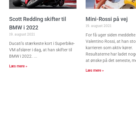
Scott Redding skifter til
Mini-Rossi på vej
19. august 2021
BMW i 2022
19. august 2021
For få uger siden meddelte
Valentino Rossi, at han st
Ducati’s stærkeste kort i Superbike-
karrieren som aktiv kører.
VM afslører i dag, at han skifter til
Resultaterne har ladet noge
BMW i 2022.
at ønske på det seneste, m
Læs mere »
Læs mere »