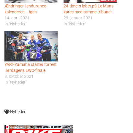
Ændringer i endurance-
24-timers løbet på Le Mans
kalenderen – igen
køres med tomme tribuner
14. april 2021
29. januar 2021
In "Nyheder"
In "Nyheder"
YART-Yamaha starter forrest
i lørdagens EWC-finale
8. oktober 2021
In "Nyheder"
Nyheder